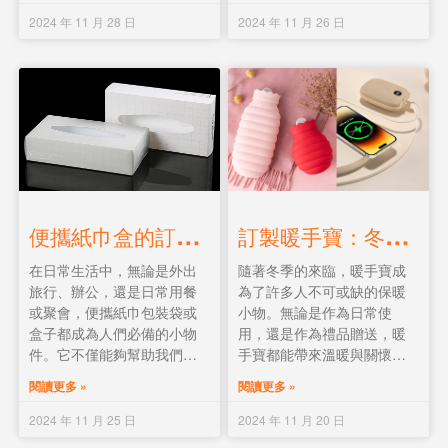
合，如活動禮品、宣傳禮品
作為員工福利、客戶贈品，
2024 年 11 月 26 日
2024 年 11 月 28 日
等。本文將詳細介紹壓力球
還是活動宣傳贈品，旅行禮
的材質、作用、訂製尺寸、
品都能在旅行者的日常生活
可訂製造型以及訂製logo的
中留下深刻印象，進而提升
相關信息。
品牌曝光率和客戶滿意度。
本文將為您推薦三種旅行禮
品種類，並詳細介紹訂製流
程，助您打造獨具特色的旅
行禮品，為企業增添一份獨
特的魅力。
訂
製暖手寶：冬日裡的溫暖禮品
便
攜紙巾盒的訂製秘訣
隨著冬季的來臨，暖手寶成
在日常生活中，無論是外出
為了許多人不可或缺的保暖
旅行、辦公，還是日常用餐
小物。無論是作為日常使
或聚會，便攜紙巾包裝袋或
用，還是作為禮品贈送，暖
盒子都成為人們必備的小物
手寶都能帶來溫暖與關懷。
件。它不僅能夠幫助我們保
本文將介紹目前市面上主流
持手部和物品的潔淨，還能
閱讀更多 »
閱讀更多 »
的兩種暖手寶：電子類充電
方便快捷地攜帶，無論是放
產品和注水式產品，並分析
進包包、口袋，還是車內隨
2024 年 11 月 20 日
2024 年 11 月 25 日
其優缺點，最後推薦兩款優
手可得。隨著需求的多樣