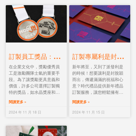
質產品。
化，市面上的便攜紙巾包裝
袋和盒子越來越具設計感和
功能性，從簡單的實用工
具，到能夠展現個性和風格
的時尚小物，這些小物件不
再僅僅是清潔用品，更是日
常生活中不可忽視的一部
分。
訂
製員工獎品：打造獨一無二的榮譽象徵
訂
製專屬利是封，傳遞滿滿祝福！
在企業文化中，獎勵優秀員
新年將至，又到了派發利是
工是激勵團隊士氣的重要手
的時候！想要讓利是封脫穎
段。為了讓獎勵更具意義和
而出，傳遞滿滿的祝福和心
價值，許多公司選擇訂製獨
意？時代禮品提供新年禮品
特的獎品，如水晶獎座和獎
訂製服務，讓您輕鬆擁有獨
牌。這些禮品不僅能夠彰顯
一無二的利是封！利是封作
閱讀更多 »
閱讀更多 »
員工的成就，還能成為他們
為新年不可或缺的元素，其
職業生涯中的珍貴回憶。本
材質的選擇不僅影響著外觀
2024 年 11 月 18 日
2024 年 11 月 15 日
文將詳細介紹獎座和獎牌的
質感，更承載著不同的寓意
訂製流程及注意事項，幫助
和祝福。以下為您詳細介紹
您打造出獨一無二的榮譽象
幾種常見的利是封材質。