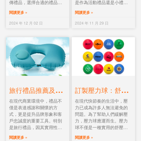
傳禮品，選擇合適的禮品不
是作為活動禮品還是小禮品
僅能提升活動的品質，還能
贈送，訂製電子禮品都能夠
閱讀更多 »
閱讀更多 »
有效提升企業形象。本文將
成為企業與受眾之間的橋
為您介紹在香港企業活動中
樑，傳遞品牌價值和企業文
2024 年 12 月 02 日
2024 年 11 月 29 日
如何選擇禮品，並推薦一些
化。
熱門的禮品訂製產品。
訂
製壓力球：舒壓與宣傳的完美結合
旅
行禮品推薦及訂製流程
在現代快節奏的生活中，壓
在現代商業環境中，禮品不
力已成為許多人無法避免的
僅是表達感謝和關懷的方
問題。為了幫助人們緩解壓
式，更是提升品牌形象和客
力，壓力球應運而生。壓力
戶忠誠度的重要工具。特別
球不僅是一種實用的舒壓工
是旅行禮品，因其實用性和
具，還可以作為一種獨特的
便攜性，成為公司或企業訂
閱讀更多 »
閱讀更多 »
訂製禮品，適用於各種場
製禮品的熱門選擇。無論是