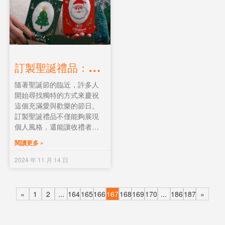
徵。
訂
製聖誕禮品：打造獨一無二的節日氛圍
隨著聖誕節的臨近，許多人
開始尋找獨特的方式來慶祝
這個充滿愛與歡樂的節日。
訂製聖誕禮品不僅能夠展現
個人風格，還能讓收禮者感
受到滿滿的心意。本文將介
閱讀更多 »
紹幾種熱門的訂製聖誕禮
品，包括訂製聖誕杯子、訂
2024 年 11 月 14 日
製聖誕裝飾、訂製聖誕佈置
產品以及訂製聖誕活動小禮
品，讓您在這個節日中脫穎
«
1
2
...
164
165
166
167
168
169
170
...
186
187
»
而出。