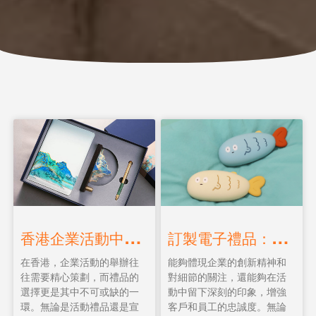
香
港企業活動中的禮品訂製：選擇與推薦
訂
製電子禮品：提升企業形象與活動效果的完美選擇
在香港，企業活動的舉辦往
能夠體現企業的創新精神和
往需要精心策劃，而禮品的
對細節的關注，還能夠在活
選擇更是其中不可或缺的一
動中留下深刻的印象，增強
環。無論是活動禮品還是宣
客戶和員工的忠誠度。無論