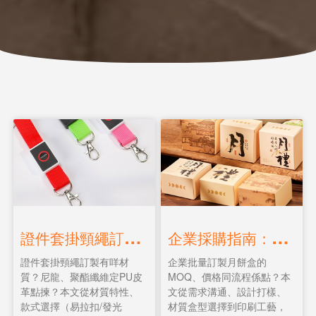
證
件套掛頸繩訂製全面解說：材質、款式、印刷與價格指南
企
業採購指南：月餅盒批量訂製｜MOQ、價格、交期與客製流程全面解說
證件套掛頸繩訂製有咩材
企業批量訂製月餅盒的
質？尼龍、聚酯纖維定PU皮
MOQ、價格同流程係點？本
革點揀？本文從材質特性、
文從需求溝通、設計打樣、
款式選擇（易拉扣/發光
材質盒型選擇到印刷工藝，