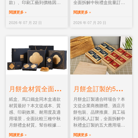
款）、印刷工藝到價格因
全面拆解中秋禮盒批量訂製
素，全面拆解掛繩訂製要
的採購要點。支援靈活小批
閱讀更多 »
閱讀更多 »
點。支援50條起小批量定
量定制，涵蓋天地蓋、鐵
制，適合企業、展會及活
盒、木盒等，助你從容備戰
2026 年 07 月 22 日
2026 年 07 月 20 日
動。
中秋送禮旺季。
月
餅盒材質全面比較：紙盒 vs 馬口鐵盒 vs 木盒，邊款最啱你？
月
餅盒訂製的5大應用場景：企業送禮、酒店包裝、品牌推廣與員工福利
紙盒、馬口鐵盒同木盒邊款
月餅盒訂製適合咩場合？本
材質最好？本文從成本、質
文從企業商務贈禮、酒店月
感、印刷效果、耐用度及適
餅包裝、品牌推廣、員工福
用場景，全面比較三種中秋
利到私人訂製，全面拆解中
月餅禮盒材質。幫你根據品
秋禮盒訂製的五大應用場
牌定位、預算與送禮對象，
景。並提供天地蓋、馬口
閱讀更多 »
閱讀更多 »
揀選最合適的包裝方案。
鐵、木盒等材質推薦及印刷