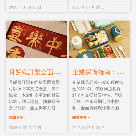
工藝解析。
2026 年 07 月 20 日
2026 年 07 月 20 日
月
餅盒訂製全面解說：材質、盒型、印刷與價格指南
企
業採購指南：小麥秸稈便當盒批量訂製｜MOQ、價格、交期與客製流程全面解說
月餅盒訂製有咩材質同盒型
企業批量訂製小麥秸稈便當
可以揀？本文從紙盒、馬口
盒的MOQ、價格同流程係
鐵盒、木盒到皮革盒的材質
點？本文從材質特性、印刷
比較，到天地蓋、抽屜式等
工藝、生產週期到成本控
盒型分析，全面拆解月餅禮
制，全面拆解環保飯盒的採
盒設計的選購要點。附印刷
購要點。支持靈活批量定
閱讀更多 »
閱讀更多 »
工藝、價格因素及100盒起訂
制，適合企業禮品、員工福
的小批量方案。
利及ESG推廣。
2026 年 07 月 20 日
2026 年 07 月 20 日