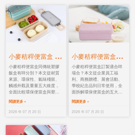
小
麥秸稈便當盒 vs 傳統塑膠飯盒：5大核心差異與選購建議
小
麥秸稈便當盒的5大應用場景：企業禮品、員工福利、學校贈品與日常使用
小麥秸稈便當盒同傳統塑膠
小麥秸稈便當盒訂製適合咩
飯盒有咩分別？本文從材質
場合？本文從企業員工福
來源、環保性、氣味殘留、
利、商務贈禮、展會活動、
觸感外觀及重量五大維度，
學校紀念品到日常使用，全
全面比較環保便當盒與塑膠
面拆解環保便當盒的五大應
飯盒的差異。附選購建議與
用場景。附企業訂製款式推
閱讀更多 »
閱讀更多 »
常見問題，幫你揀最適合嘅
薦與真實案例，幫你揀最合
飯盒。
適的環保飯盒禮品。
2026 年 07 月 20 日
2026 年 07 月 20 日