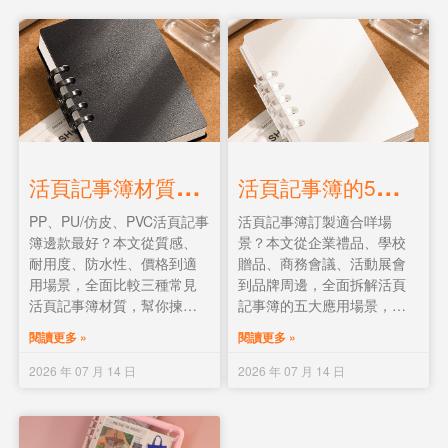
活
頁記事簿材質全面比較：PP vs PU/仿皮 vs PVC，邊款最啱你？
活
頁記事簿的5大應用場景：企業禮品、學校贈品、商務會議與品牌推廣
PP、PU/仿皮、PVC活頁記事
活頁記事簿訂製適合咩場
簿邊款最好？本文從質感、
景？本文從企業禮品、學校
耐用度、防水性、價格到適
贈品、商務會議、活動展會
用場景，全面比較三種常見
到品牌周邊，全面拆解活頁
活頁記事簿材質，幫你揀最
記事簿的五大應用場景，並
適合學生、商務或日常使用
提供企業及學校訂製的款式
閱讀更多 »
閱讀更多 »
的款式。
推薦與真實案例參考。
2026 年 07 月 14 日
2026 年 07 月 14 日