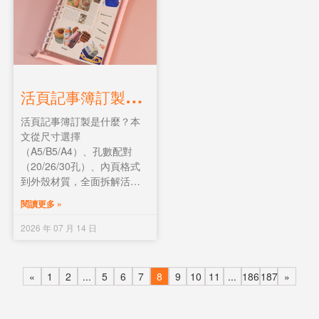
活
頁記事簿訂製全面解說：尺寸、孔數、內頁與選購指南
活頁記事簿訂製是什麼？本
文從尺寸選擇
（A5/B5/A4）、孔數配對
（20/26/30孔）、內頁格式
到外殼材質，全面拆解活頁
本訂製的每一個規格。附尺
閱讀更多 »
寸孔數對照表及選購建議，
幫你揀最合適的活頁記事
2026 年 07 月 14 日
簿。
«
1
2
...
5
6
7
8
9
10
11
...
186
187
»