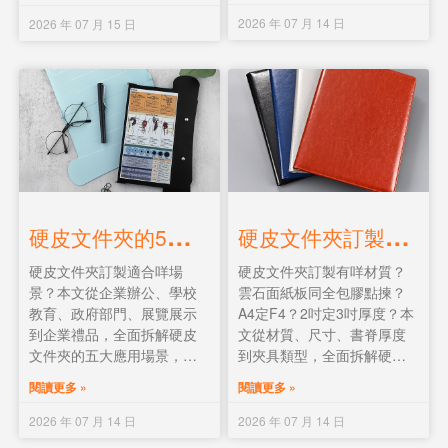
件歸檔方案。
物。
2026 年 07 月 14 日
2026 年 07 月 15 日
硬
皮文件夾的5大應用場景：辦公室、學校、政府部門與企業禮品
硬
皮文件夾訂製全面解說：材質、尺寸、厚度與選購指南
硬皮文件夾訂製適合咩場
硬皮文件夾訂製有咩材質？
景？本文從企業辦公、學校
雲石面紙板同全包膠點揀？
教育、政府部門、展覽展示
A4定F4？2吋定3吋厚度？本
到企業禮品，全面拆解硬皮
文從材質、尺寸、書脊厚度
文件夾的五大應用場景，並
到夾具類型，全面拆解硬皮
提供企業訂製款式推薦與選
快勞的選購要點，幫你揀最
閱讀更多 »
閱讀更多 »
購建議。
適合嘅文件歸檔工具。
2026 年 07 月 14 日
2026 年 07 月 14 日