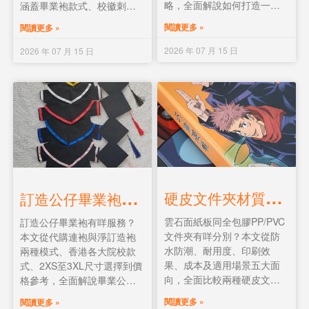
略，全面解說如何打造一份
涵蓋畢業袍款式、校徽刺
獨一無二的畢業禮物，讓畢
繡、舊校服改造環保方案及
閱讀更多 »
閱讀更多 »
業生留住最珍貴的回憶。
批量訂購優惠，幫學校輕鬆
準備獨一無二的畢業禮物。
2026 年 07 月 15 日
2026 年 07 月 15 日
硬
皮文件夾材質全面比較：雲石面紙板 vs 全包膠PP/PVC，邊款最啱你？
訂
造公仔畢業袍全面解說：服務模式、院校款式、尺寸與價格指南
雲石面紙板同全包膠PP/PVC
訂造公仔畢業袍有咩服務？
文件夾有咩分別？本文從防
本文從代購連袍與淨訂造袍
水防潮、耐用度、印刷效
兩種模式、香港各大院校款
果、成本及適用場景五大面
式、2XS至3XL尺寸選擇到價
向，全面比較兩種硬皮文件
格參考，全面解說畢業公仔
夾材質的優缺點，幫你揀最
訂製的每一個環節，幫你為
閱讀更多 »
閱讀更多 »
適合辦公室或長期存檔的文
畢業生準備最獨特的紀念禮