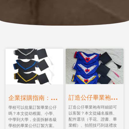
訂
造公仔畢業袍終極攻略：繡名、配件、拍照與送禮全指南
企
業採購指南：學校畢業公仔批量訂製｜幼稚園、小學、中學、大學畢業禮物方案
訂造公仔畢業袍有咩細節可
學校可以批量訂製畢業公仔
以客製？本文從繡名服務、
嗎？本文從幼稚園、小學、
配件選項（手花、證書、畢
中學到大學，全面拆解各級
業帽）、拍照技巧到送禮攻
學校的畢業公仔訂製方案。