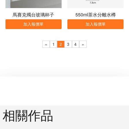
馬賽克燭台玻璃杯子
550ml茶水分離水樽
加入報價單
加入報價單
«
1
2
3
4
»
相關作品