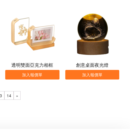
透明雙面亞克力相框
創意桌面夜光燈
加入報價單
加入報價單
3
14
»