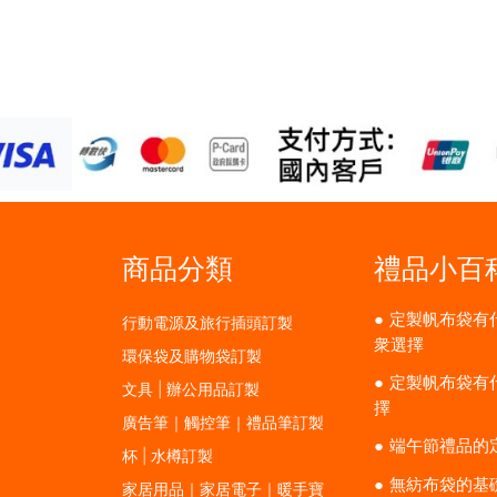
商品分類
禮品小百
定製帆布袋有
行動電源及旅行插頭訂製
衆選擇
環保袋及購物袋訂製
定製帆布袋有
文具 | 辦公用品訂製
擇
廣告筆｜觸控筆｜禮品筆訂製
端午節禮品的
杯 | 水樽訂製
無紡布袋的基
家居用品｜家居電子｜暖手寶