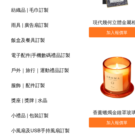
紡織品 | 毛巾訂製
現代幾何立體金屬
雨具 | 廣告扇訂製
加入報價單
飯盒及餐具訂製
電子配件|手機數碼禮品訂製
戶外｜旅行｜運動禮品訂製
服飾｜配件訂製
獎座 | 獎牌 | 水晶
香薰蠟燭金鐘罩玻
小禮品 | 包裝訂製
加入報價單
小風扇及USB手持風扇訂製