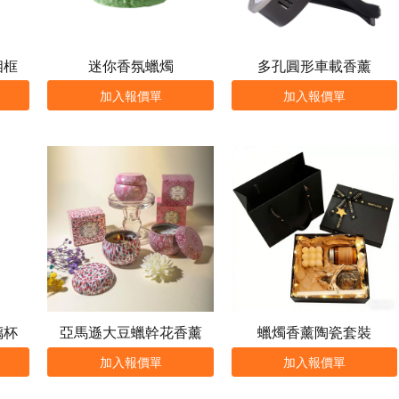
相框
迷你香氛蠟燭
多孔圓形車載香薰
加入報價單
加入報價單
璃杯
亞馬遜大豆蠟幹花香薰
蠟燭香薰陶瓷套裝
加入報價單
加入報價單