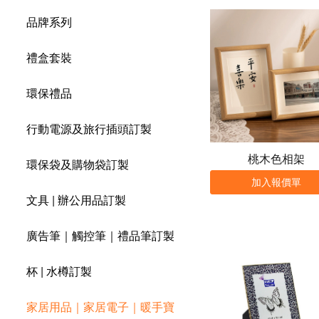
品牌系列
禮盒套裝
環保禮品
行動電源及旅行插頭訂製
桃木色相架
環保袋及購物袋訂製
加入報價單
文具 | 辦公用品訂製
廣告筆｜觸控筆｜禮品筆訂製
杯 | 水樽訂製
家居用品｜家居電子｜暖手寶