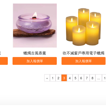
薰
蠟燭古風香薰
吹不滅窗戶專用電子蠟燭
加入報價單
加入報價單
«
1
2
3
4
5
6
7
8
...
1