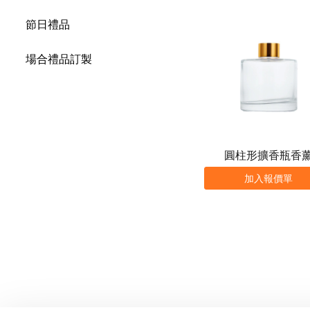
節日禮品
場合禮品訂製
圓柱形擴香瓶香
加入報價單