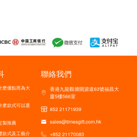
科
聯絡我們
什麽優點而為大
香港九龍觀塘開源道63號福昌大
廈5樓566室
什麽款式可以選
852 21171939
sales@timesgift.com.hk
定製推薦
礎款式及工藝介
+852 21170083