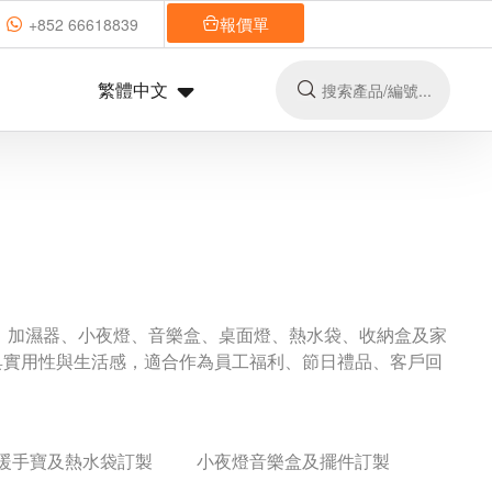
報價單
+852 66618839
繁體中文
、加濕器、小夜燈、音樂盒、桌面燈、熱水袋、收納盒及家
具實用性與生活感，適合作為員工福利、節日禮品、客戶回
暖手寶及熱水袋訂製
小夜燈音樂盒及擺件訂製