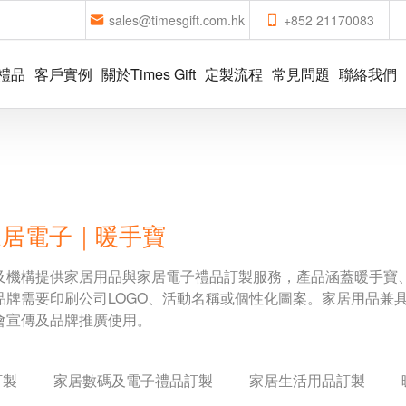
sales@timesgift.com.hk
+852 21170083
禮品
客戶實例
關於Times Gift
定製流程
常見問題
聯絡我們
家居電子｜暖手寶
及機構提供家居用品與家居電子禮品訂製服務，產品涵蓋暖手寶
品牌需要印刷公司LOGO、活動名稱或個性化圖案。家居用品兼
會宣傳及品牌推廣使用。
訂製
家居數碼及電子禮品訂製
家居生活用品訂製