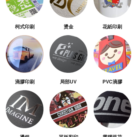
柯式印刷
燙金
花紙印刷
滴膠印刷
局部UV
PVC滴膠
燙銀
平板彩印
電腦提花