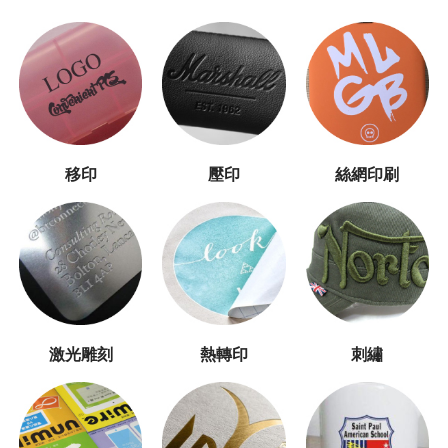
移印
壓印
絲網印刷
激光雕刻
熱轉印
刺繡