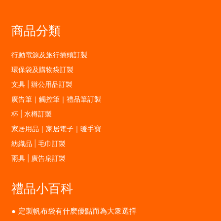
商品分類
行動電源及旅行插頭訂製
環保袋及購物袋訂製
文具 | 辦公用品訂製
廣告筆｜觸控筆｜禮品筆訂製
杯 | 水樽訂製
家居用品｜家居電子｜暖手寶
紡織品 | 毛巾訂製
雨具 | 廣告扇訂製
禮品小百科
定製帆布袋有什麽優點而為大衆選擇