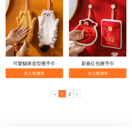
可愛貓咪造型擦手巾
新春紅包擦手巾
加入報價單
加入報價單
«
1
2
»