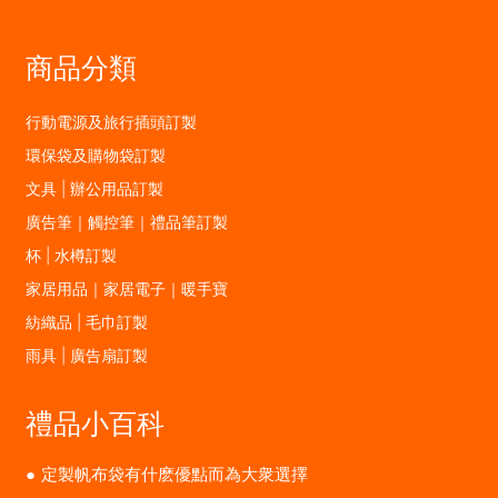
商品分類
行動電源及旅行插頭訂製
環保袋及購物袋訂製
文具 | 辦公用品訂製
廣告筆｜觸控筆｜禮品筆訂製
杯 | 水樽訂製
家居用品｜家居電子｜暖手寶
紡織品 | 毛巾訂製
雨具 | 廣告扇訂製
禮品小百科
定製帆布袋有什麽優點而為大衆選擇