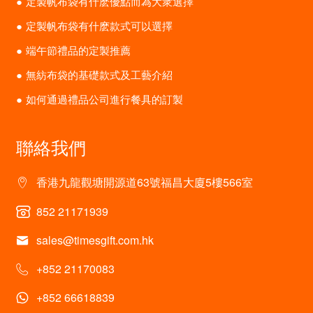
定製帆布袋有什麽優點而為大衆選擇
定製帆布袋有什麽款式可以選擇
端午節禮品的定製推薦
無紡布袋的基礎款式及工藝介紹
如何通過禮品公司進行餐具的訂製
聯絡我們
香港九龍觀塘開源道63號福昌大廈5樓566室
852 21171939
sales@timesgift.com.hk
+852 21170083
+852 66618839