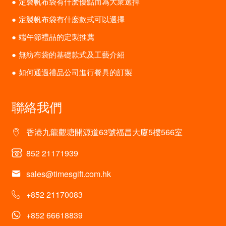
定製帆布袋有什麽優點而為大衆選擇
定製帆布袋有什麽款式可以選擇
端午節禮品的定製推薦
無紡布袋的基礎款式及工藝介紹
如何通過禮品公司進行餐具的訂製
聯絡我們
香港九龍觀塘開源道63號福昌大廈5樓566室
852 21171939
sales@timesgift.com.hk
+852 21170083
+852 66618839