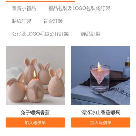
宣傳小禮品
禮品包裝及LOGO包裝袋訂製
貼紙訂製
盲盒訂製
公仔及LOGO毛絨公仔訂製
飾品訂製
兔子蠟燭香薰
漂浮冰山香薰蠟燭
加入報價單
加入報價單