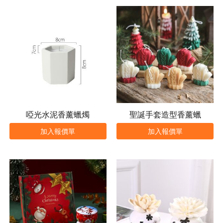
啞光水泥香薰蠟燭
聖誕手套造型香薰蠟
加入報價單
加入報價單