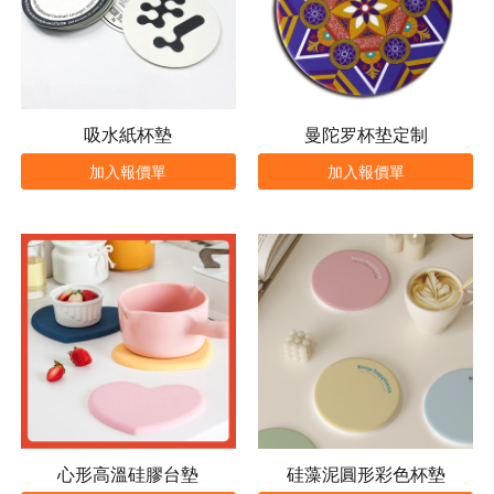
吸水紙杯墊
曼陀罗杯垫定制
加入報價單
加入報價單
心形高溫硅膠台墊
硅藻泥圓形彩色杯墊