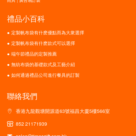
雨具 | 廣告扇訂製
禮品小百科
定製帆布袋有什麽優點而為大衆選擇
定製帆布袋有什麽款式可以選擇
端午節禮品的定製推薦
無紡布袋的基礎款式及工藝介紹
如何通過禮品公司進行餐具的訂製
聯絡我們
香港九龍觀塘開源道63號福昌大廈5樓566室
852 21171939