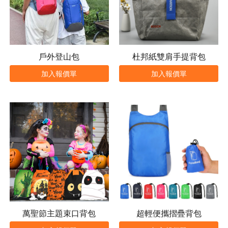
戶外登山包
杜邦紙雙肩手提背包
加入報價單
加入報價單
萬聖節主題束口背包
超輕便攜摺疊背包