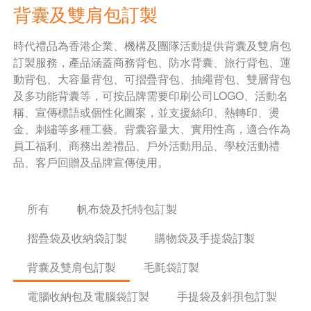
背囊及雙肩包訂製
時代禮品為香港企業、機構及團隊活動提供背囊及雙肩包
訂製服務，產品涵蓋商務背包、防水背囊、旅行背包、運
動背包、大容量背包、可摺疊背包、抽繩背包、雙層背包
及多功能背囊等，可按品牌需要印刷公司LOGO、活動名
稱、宣傳標語或個性化圖案，並支援絲印、熱轉印、燙
金、刺繡等多種工藝。背囊容量大、實用性高，適合作為
員工福利、商務出差禮品、戶外活動用品、學校活動禮
品、客戶回贈及品牌宣傳使用。
所有
帆布袋及托特包訂製
摺疊袋及收納袋訂製
購物袋及手提袋訂製
背囊及雙肩包訂製
毛氈袋訂製
電腦收納包及電腦袋訂製
手提袋及斜孭包訂製