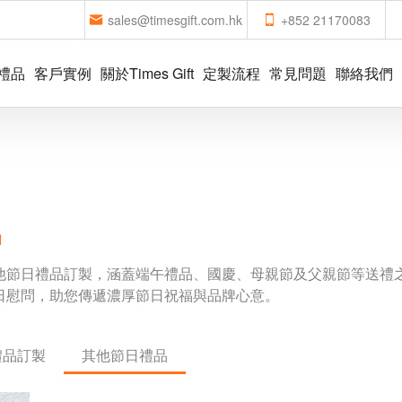
sales@timesgift.com.hk
+852 21170083
禮品
客戶實例
關於Times Gift
定製流程
常見問題
聯絡我們
品
他節日禮品訂製，涵蓋端午禮品、國慶、母親節及父親節等送禮之
日慰問，助您傳遞濃厚節日祝福與品牌心意。
禮品訂製
其他節日禮品