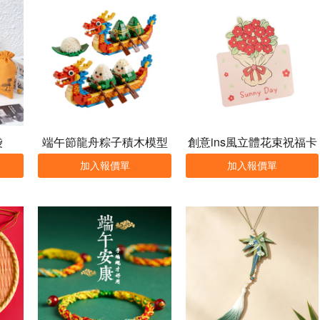
袋
端午節龍舟粽子積木模型
創意ins風立體花束祝福卡
定制
加入報價單
加入報價單