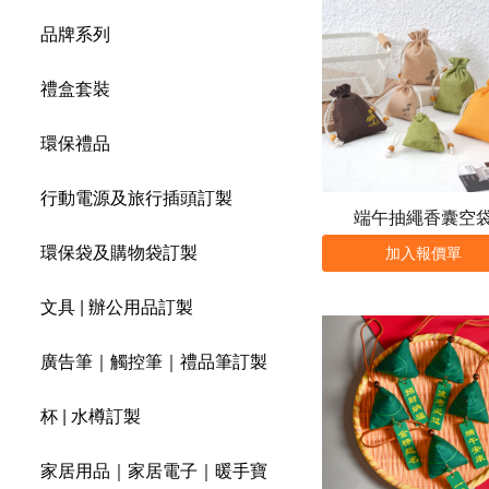
品牌系列
禮盒套裝
環保禮品
行動電源及旅行插頭訂製
端午抽繩香囊空
環保袋及購物袋訂製
加入報價單
文具 | 辦公用品訂製
廣告筆｜觸控筆｜禮品筆訂製
杯 | 水樽訂製
家居用品｜家居電子｜暖手寶