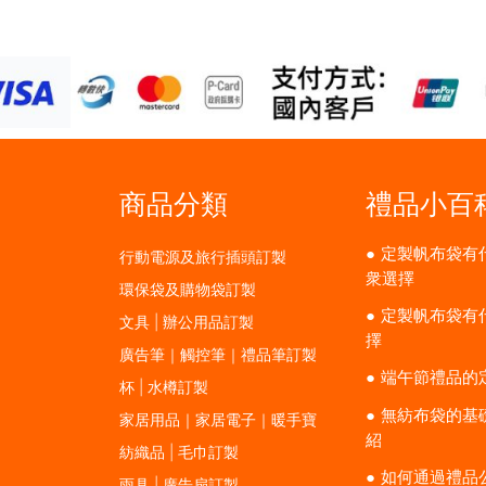
商品分類
禮品小百
定製帆布袋有
行動電源及旅行插頭訂製
衆選擇
環保袋及購物袋訂製
定製帆布袋有
文具 | 辦公用品訂製
擇
廣告筆｜觸控筆｜禮品筆訂製
端午節禮品的
杯 | 水樽訂製
無紡布袋的基
家居用品｜家居電子｜暖手寶
紹
紡織品 | 毛巾訂製
如何通過禮品
雨具 | 廣告扇訂製