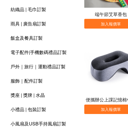
紡織品 | 毛巾訂製
端午節艾草香包
雨具 | 廣告扇訂製
加入報價單
飯盒及餐具訂製
電子配件|手機數碼禮品訂製
戶外｜旅行｜運動禮品訂製
服飾｜配件訂製
獎座 | 獎牌 | 水晶
便攜辦公上課記憶棉
枕
小禮品 | 包裝訂製
加入報價單
小風扇及USB手持風扇訂製