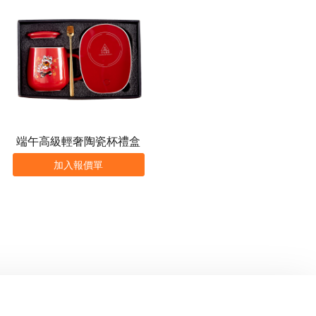
端午高級輕奢陶瓷杯禮盒
加入報價單