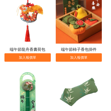
端午節龍舟香囊荷包
端午節柿子香包掛件
加入報價單
加入報價單