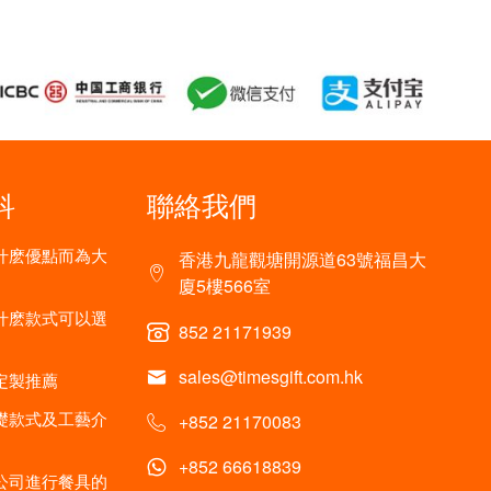
科
聯絡我們
什麽優點而為大
香港九龍觀塘開源道63號福昌大
廈5樓566室
什麽款式可以選
852 21171939
sales@timesgift.com.hk
定製推薦
礎款式及工藝介
+852 21170083
+852 66618839
公司進行餐具的