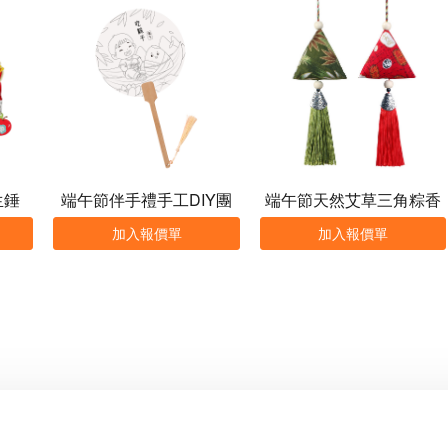
生錘
端午節伴手禮手工DIY團
端午節天然艾草三角粽香
扇定制
包
加入報價單
加入報價單