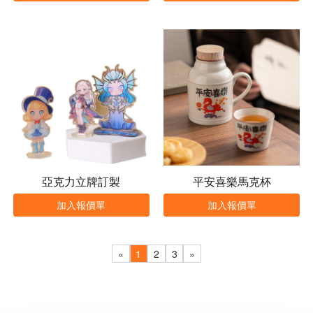
亞克力立牌訂製
平安喜樂馬克杯
加入報價單
加入報價單
«
1
2
3
»