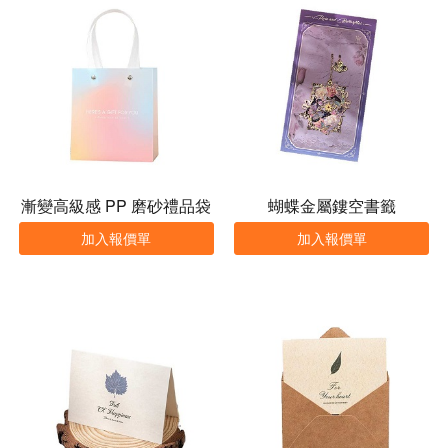
漸變高級感 PP 磨砂禮品袋
蝴蝶金屬鏤空書籤
加入報價單
加入報價單