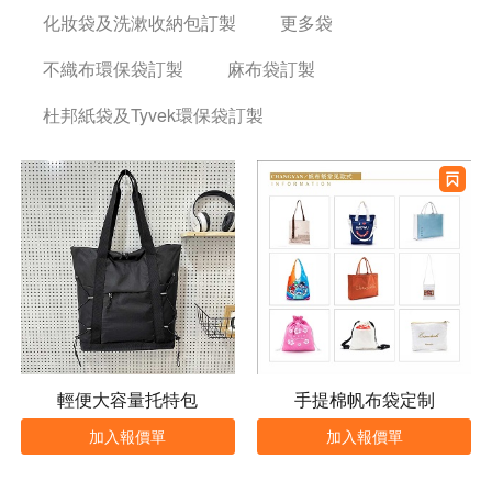
化妝袋及洗漱收納包訂製
更多袋
不織布環保袋訂製
麻布袋訂製
杜邦紙袋及Tyvek環保袋訂製
輕便大容量托特包
手提棉帆布袋定制
加入報價單
加入報價單