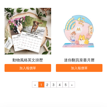
動物風格英文掛歷
迷你翻頁座臺月曆
加入報價單
加入報價單
«
1
2
3
4
5
»