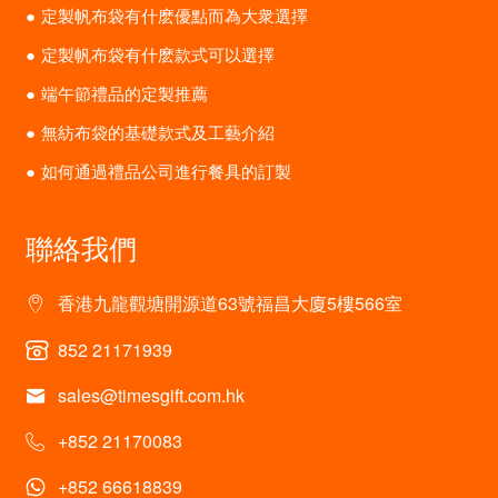
定製帆布袋有什麽優點而為大衆選擇
定製帆布袋有什麽款式可以選擇
端午節禮品的定製推薦
無紡布袋的基礎款式及工藝介紹
如何通過禮品公司進行餐具的訂製
聯絡我們
香港九龍觀塘開源道63號福昌大廈5樓566室
852 21171939
sales@timesgift.com.hk
+852 21170083
+852 66618839