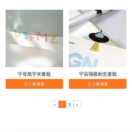
字母萬字夾書籤
宇宙飛碟創意書籤
加入報價單
加入報價單
«
1
2
»