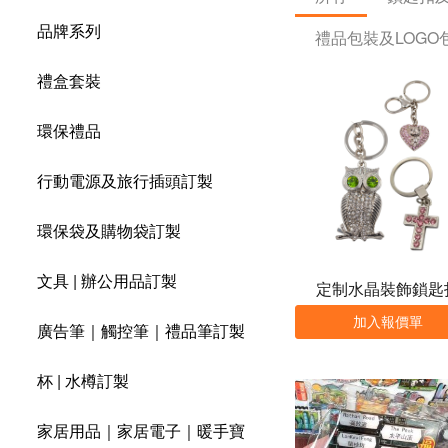
品牌系列
禮品包裝及LOGO
禮盒套裝
環保禮品
行動電源及旅行插頭訂製
環保袋及購物袋訂製
文具 | 辦公用品訂製
定制水晶裝飾鎖匙
加入報價單
廣告筆｜觸控筆｜禮品筆訂製
杯 | 水樽訂製
家居用品｜家居電子｜暖手寶