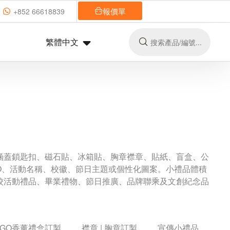
報價單
+852 66618839
繁體中文
涵蓋鎖匙扣、磁石貼、冰箱貼、胸章襟章、貼紙、盲盒、公
O、活動名稱、校徽、節日主題或個性化圖案。小禮品體積
校活動禮品、畢業禮物、節日推廣、品牌聯乘及文創紀念品
OGO香薰禮盒訂製
襟章 | 胸章訂製
宣傳小禮品