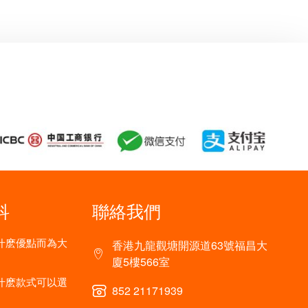
科
聯絡我們
什麽優點而為大
香港九龍觀塘開源道63號福昌大
廈5樓566室
什麽款式可以選
852 21171939