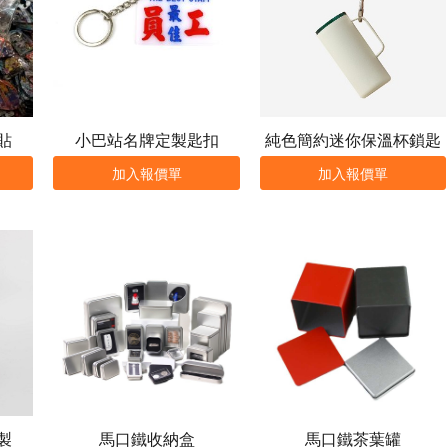
貼
小巴站名牌定製匙扣
純色簡約迷你保溫杯鎖匙
扣
加入報價單
加入報價單
製
馬口鐵收納盒
馬口鐵茶葉罐