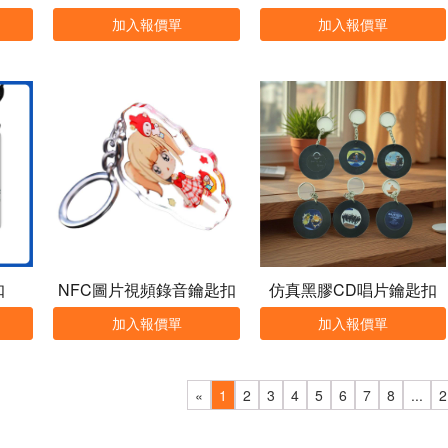
加入報價單
加入報價單
扣
NFC圖片視頻錄音鑰匙扣
仿真黑膠CD唱片鑰匙扣
加入報價單
加入報價單
«
1
2
3
4
5
6
7
8
...
2