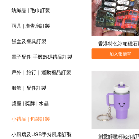
紡織品 | 毛巾訂製
雨具 | 廣告扇訂製
飯盒及餐具訂製
香港特色冰箱磁石
加入報價單
電子配件|手機數碼禮品訂製
戶外｜旅行｜運動禮品訂製
服飾｜配件訂製
獎座 | 獎牌 | 水晶
小禮品 | 包裝訂製
小風扇及USB手持風扇訂製
創意解壓杯匙扣訂