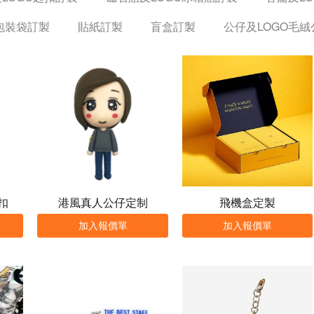
包裝袋訂製
貼紙訂製
盲盒訂製
公仔及LOGO毛
扣
港風真人公仔定制
飛機盒定製
加入報價單
加入報價單