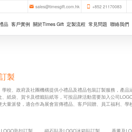
sales@timesgift.com.hk
+852 21170083
禮品
客戶實例
關於Times Gift
定製流程
常見問題
聯絡我們
裝訂製
、學校、政府及社團機構提供小禮品及禮品包裝訂製服務，產品
盒、紙袋、賀卡及標籤貼紙等，可按品牌活動需要加入公司LOG
便大量派發，適合作為展會宣傳禮品、客戶回贈、員工福利、學
LOGO匙扣訂製
磁石貼及LOGO冰箱貼訂製
香薰及L