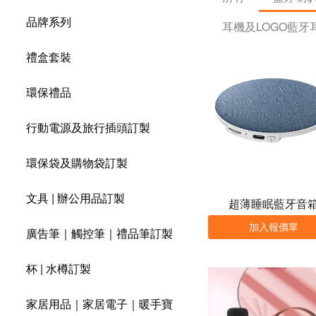
品牌系列
耳機及LOGO藍牙
禮盒套裝
環保禮品
行動電源及旅行插頭訂製
環保袋及購物袋訂製
文具 | 辦公用品訂製
超薄睡眠藍牙音
加入報價單
廣告筆｜觸控筆｜禮品筆訂製
杯 | 水樽訂製
家居用品｜家居電子｜暖手寶