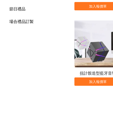
加入報價單
節日禮品
場合禮品訂製
扭計骰造型藍牙音
加入報價單