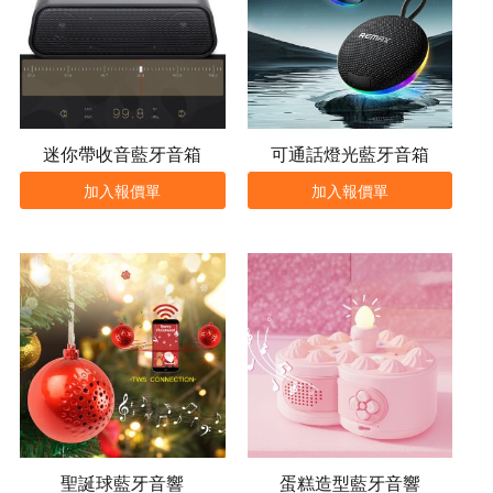
迷你帶收音藍牙音箱
可通話燈光藍牙音箱
加入報價單
加入報價單
聖誕球藍牙音響
蛋糕造型藍牙音響