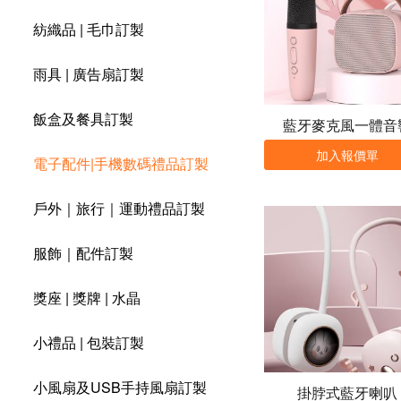
紡織品 | 毛巾訂製
雨具 | 廣告扇訂製
飯盒及餐具訂製
藍牙麥克風一體音
加入報價單
電子配件|手機數碼禮品訂製
戶外｜旅行｜運動禮品訂製
服飾｜配件訂製
獎座 | 獎牌 | 水晶
小禮品 | 包裝訂製
小風扇及USB手持風扇訂製
掛脖式藍牙喇叭