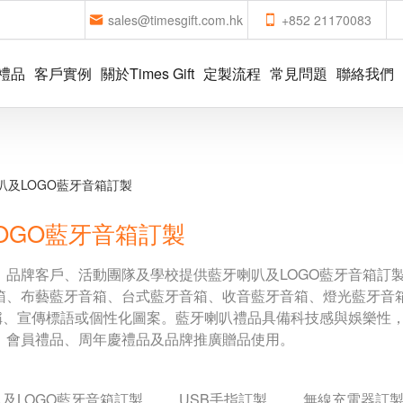
sales@timesgift.com.hk
+852 21170083
禮品
客戶實例
關於Times Gift
定製流程
常見問題
聯絡我們
叭及LOGO藍牙音箱訂製
OGO藍牙音箱訂製
、品牌客戶、活動團隊及學校提供藍牙喇叭及LOGO藍牙音箱訂
箱、布藝藍牙音箱、台式藍牙音箱、收音藍牙音箱、燈光藍牙音
名稱、宣傳標語或個性化圖案。藍牙喇叭禮品具備科技感與娛樂性
、會員禮品、周年慶禮品及品牌推廣贈品使用。
及LOGO藍牙音箱訂製
USB手指訂製
無線充電器訂