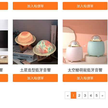
加入報價單
加入報價單
響
土星造型藍牙音響
太空艙萌寵藍牙音響
加入報價單
加入報價單
«
1
2
3
4
5
»