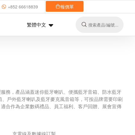
報價單
+852 66618839
繁體中文
製服務，產品涵蓋迷你藍牙喇叭、便攜藍牙音箱、防水藍牙
箱、戶外藍牙喇叭及藍牙麥克風音箱等，可按品牌需要印刷
，適合作為企業數碼禮品、員工福利、客戶回贈、展會宣傳
製
充電線及數據線訂製