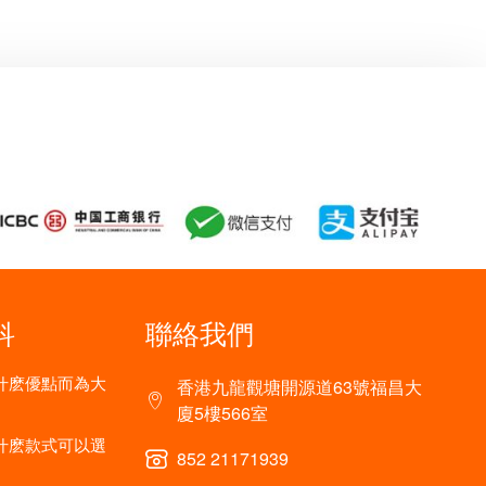
科
聯絡我們
什麽優點而為大
香港九龍觀塘開源道63號福昌大
廈5樓566室
什麽款式可以選
852 21171939