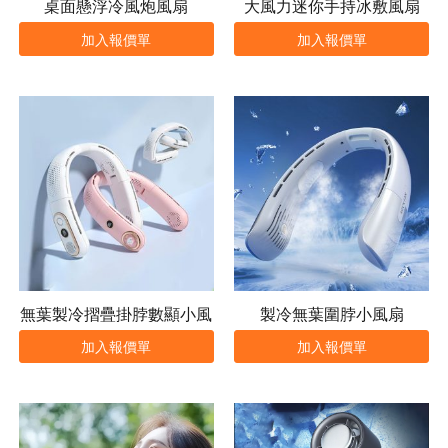
桌面懸浮冷風炮風扇
大風力迷你手持冰敷風扇
加入報價單
加入報價單
無葉製冷摺疊掛脖數顯小風
製冷無葉圍脖小風扇
扇
加入報價單
加入報價單