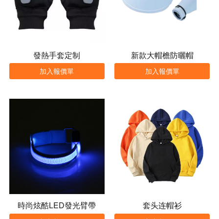
發熱手套定制
新款大帽檐防曬帽
加入報價單
加入報價單
時尚炫酷LED發光臂帶
套头连帽衫