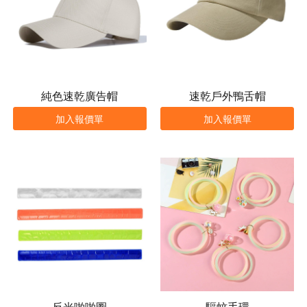
純色速乾廣告帽
速乾戶外鴨舌帽
加入報價單
加入報價單
反光啪啪圈
驅蚊手環