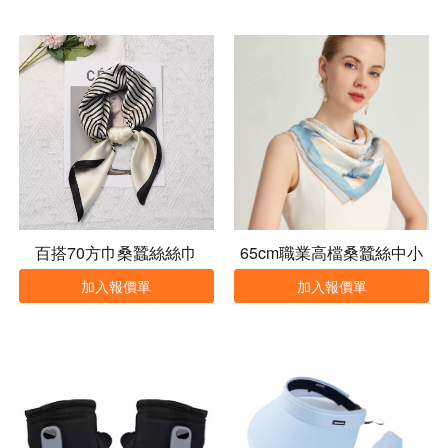
百搭70方巾桑蠶絲絲巾
65cm職業高檔桑蠶絲中小
方巾
加入報價單
加入報價單