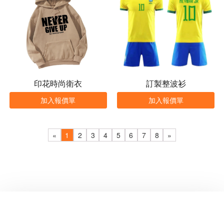
印花時尚衛衣
訂製整波衫
加入報價單
加入報價單
«
1
2
3
4
5
6
7
8
»