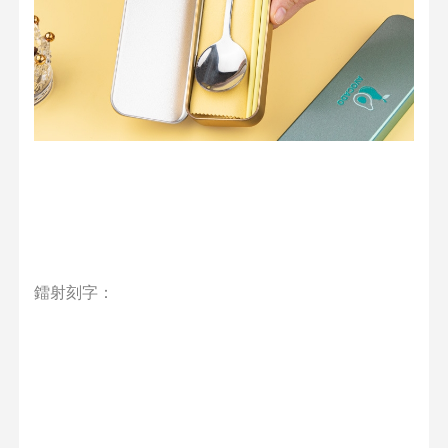
鐳射刻字：