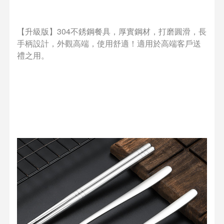
【升級版】304不銹鋼餐具，厚實鋼材，打磨圓滑，長
手柄設計，外觀高端，使用舒適！適用於高端客戶送
禮之用。