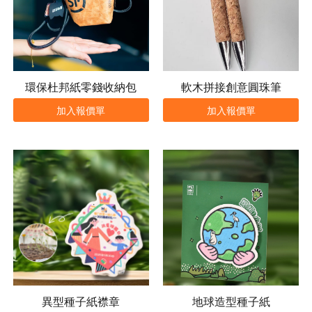
環保杜邦紙零錢收納包
軟木拼接創意圓珠筆
加入報價單
加入報價單
異型種子紙襟章
地球造型種子紙