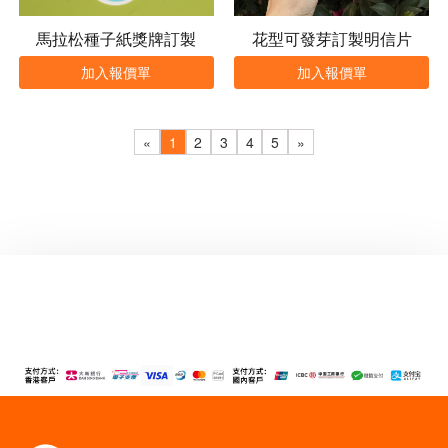
馬拉松種子紙獎牌訂製
花型可發芽訂製明信片
加入報價單
加入報價單
«
1
2
3
4
5
»