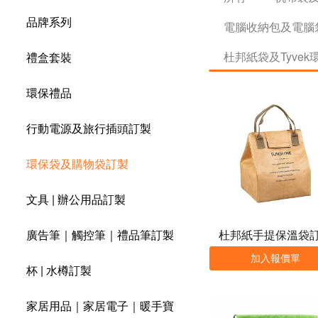
品牌系列
電腦收納包及電腦
杜邦紙袋及Tyve
禮盒套裝
環保禮品
行動電源及旅行插頭訂製
環保袋及購物袋訂製
文具 | 辦公用品訂製
杜邦紙手提保溫袋
廣告筆｜觸控筆｜禮品筆訂製
加入報價單
杯 | 水樽訂製
家居用品｜家居電子｜暖手寶