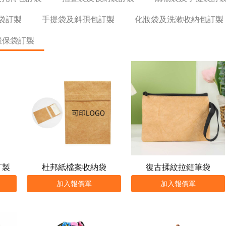
袋訂製
手提袋及斜孭包訂製
化妝袋及洗漱收納包訂製
k環保袋訂製
訂製
杜邦紙檔案收納袋
復古揉紋拉鏈筆袋
加入報價單
加入報價單