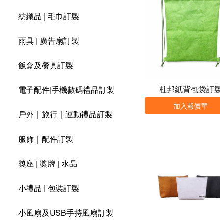
紡織品 | 毛巾訂製
雨具 | 廣告扇訂製
飯盒及餐具訂製
杜邦紙背包袋訂
電子配件|手機數碼禮品訂製
加入報價單
戶外｜旅行｜運動禮品訂製
服飾｜配件訂製
獎座 | 獎牌 | 水晶
小禮品 | 包裝訂製
小風扇及USB手持風扇訂製