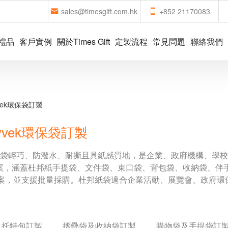
sales@timesgift.com.hk
+852 21170083
禮品
客戶實例
關於Times Gift
定製流程
常見問題
聯絡我們
vek環保袋訂製
vek環保袋訂製
環保袋輕巧、防潑水、耐撕且具紙感質地，是企業、政府機構、學
案，涵蓋杜邦紙手提袋、文件袋、束口袋、背包袋、收納袋、伴手
化圖案，並支援批量採購。杜邦紙袋適合企業活動、展覽會、政府
及托特包訂製
摺疊袋及收納袋訂製
購物袋及手提袋訂