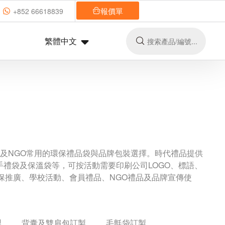
報價單
+852 66618839
繁體中文
校及NGO常用的環保禮品袋與品牌包裝選擇。時代禮品提供
禮袋及保溫袋等，可按活動需要印刷公司LOGO、標語、
環保推廣、學校活動、會員禮品、NGO禮品及品牌宣傳使
製
背囊及雙肩包訂製
毛氈袋訂製