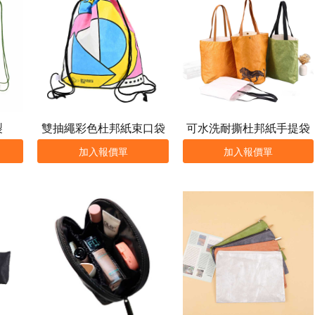
製
雙抽繩彩色杜邦紙束口袋
可水洗耐撕杜邦紙手提袋
加入報價單
加入報價單