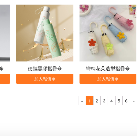
傘
便攜黑膠摺疊傘
彎柄花朵造型摺疊傘
加入報價單
加入報價單
«
1
2
3
4
5
6
»