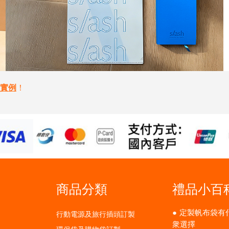
實例
！
商品分類
禮品小百
定製帆布袋有
行動電源及旅行插頭訂製
衆選擇