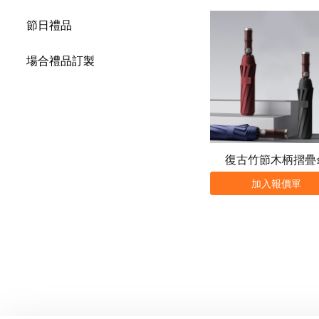
節日禮品
場合禮品訂製
復古竹節木柄摺疊
加入報價單