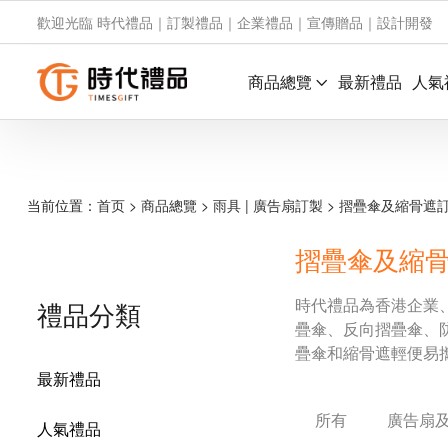
歡迎光臨 時代禮品｜訂製禮品｜企業禮品｜宣傳贈品｜設計開發
商品總覽
最新禮品
人氣
当前位置：
首页
>
商品總覽
>
雨具 | 廣告扇訂製
>
摺疊傘及縮骨遮
摺疊傘及縮
時代禮品為香港企業
禮品分類
疊傘、反向摺疊傘、防
疊傘和縮骨遮輕便易
最新禮品
所有
廣告扇及
人氣禮品