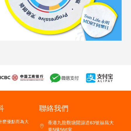
科
聯絡我們
什麽優點而為大
香港九龍觀塘開源道63號福昌大
廈5樓566室