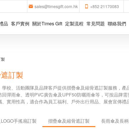
sales@timesgift.com.hk
+852 21170083
禮品
客戶實例
關於Times Gift
定製流程
常見問題
聯絡我們
訂製
骨遮訂製
、學校、活動團隊及品牌客戶提供摺疊傘及縮骨遮訂製服務，產
回彈雨傘、透明PVC廣告傘及UPF50防曬雨傘等，可按品牌
攜、實用性高，適合作為員工福利、戶外出行用品、展會宣傳禮
LOGO手搖扇訂製
摺疊傘及縮骨遮訂製
長雨傘及長柄