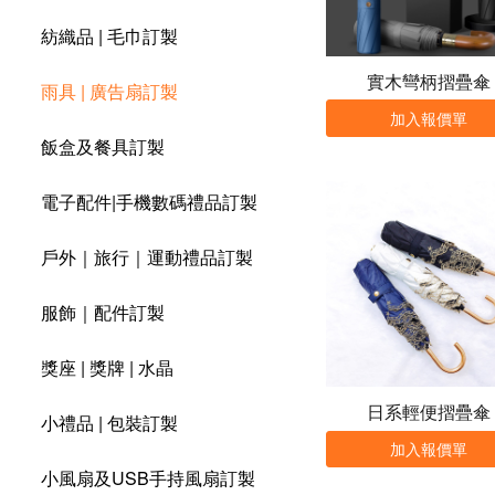
紡織品 | 毛巾訂製
實木彎柄摺疊傘
雨具 | 廣告扇訂製
加入報價單
飯盒及餐具訂製
電子配件|手機數碼禮品訂製
戶外｜旅行｜運動禮品訂製
服飾｜配件訂製
獎座 | 獎牌 | 水晶
日系輕便摺疊傘
小禮品 | 包裝訂製
加入報價單
小風扇及USB手持風扇訂製