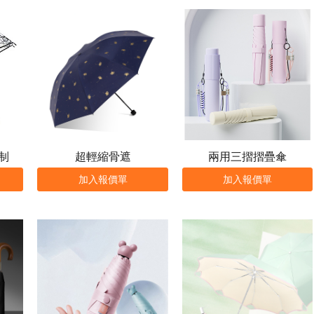
制
超輕縮骨遮
兩用三摺摺疊傘
加入報價單
加入報價單