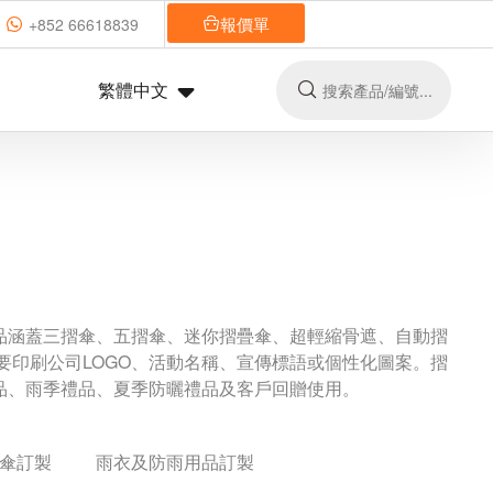
報價單
+852 66618839
繁體中文
品涵蓋三摺傘、五摺傘、迷你摺疊傘、超輕縮骨遮、自動摺
需要印刷公司LOGO、活動名稱、宣傳標語或個性化圖案。摺
品、雨季禮品、夏季防曬禮品及客戶回贈使用。
傘訂製
雨衣及防雨用品訂製