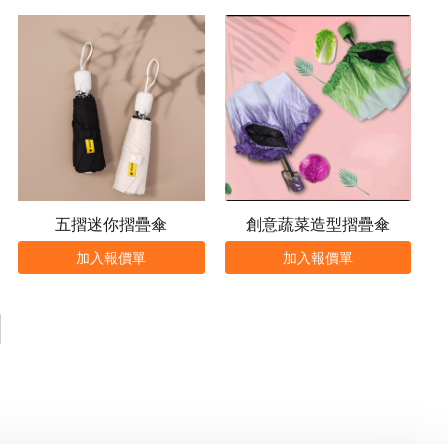
五摺迷你摺疊傘
創意蔬菜造型摺疊傘
加入報價單
加入報價單