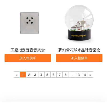
工廠指定聲音音樂盒
夢幻雪花球水晶球音樂盒
加入報價單
加入報價單
«
1
2
3
4
5
6
7
8
...
13
14
»