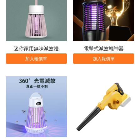
迷你家用無味滅蚊燈
電擊式滅蚊蠅神器
加入報價單
加入報價單