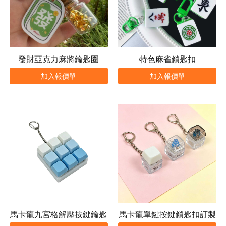
發財亞克力麻將鑰匙圈
特色麻雀鎖匙扣
加入報價單
加入報價單
馬卡龍九宮格解壓按鍵鑰匙
馬卡龍單鍵按鍵鎖匙扣訂製
扣