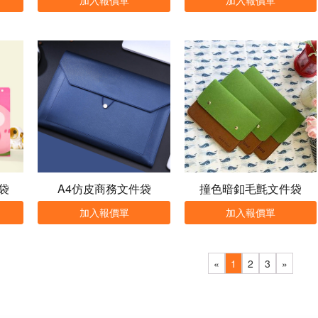
袋
A4仿皮商務文件袋
撞色暗釦毛氈文件袋
加入報價單
加入報價單
«
1
2
3
»