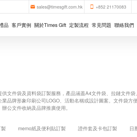
sales@timesgift.com.hk
+852 21170083
禮品
客戶實例
關於Times Gift
定製流程
常見問題
聯絡我們
提供文件袋及資料袋訂製服務，產品涵蓋A4文件袋、拉鏈文件袋
企業品牌形象印刷公司LOGO、活動名稱或設計圖案。文件袋方
、辦公文件收納及品牌推廣使用。
訂製
memo紙及便利貼訂製
證件套及卡包訂製
日