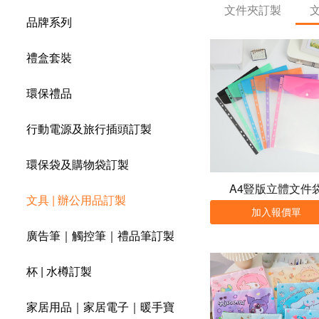
文件夾訂製
品牌系列
禮盒套裝
環保禮品
行動電源及旅行插頭訂製
環保袋及購物袋訂製
A4豎版立體文件
文具 | 辦公用品訂製
加入報價單
廣告筆｜觸控筆｜禮品筆訂製
杯 | 水樽訂製
家居用品｜家居電子｜暖手寶