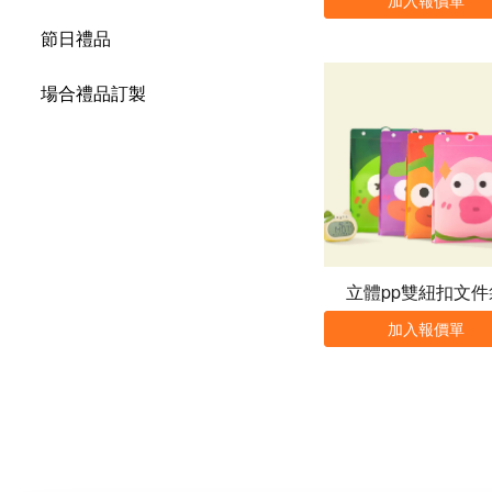
節日禮品
場合禮品訂製
立體pp雙紐扣文件
加入報價單