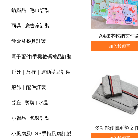
紡織品 | 毛巾訂製
雨具 | 廣告扇訂製
A4課本收納文件
飯盒及餐具訂製
加入報價單
電子配件|手機數碼禮品訂製
戶外｜旅行｜運動禮品訂製
服飾｜配件訂製
獎座 | 獎牌 | 水晶
小禮品 | 包裝訂製
多功能便攜毛氈文
小風扇及USB手持風扇訂製
加入報價單