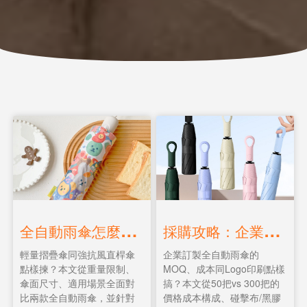
全
自動雨傘怎麼挑？輕量摺疊傘 vs. 強抗風直桿傘，企業該如何抉擇？
採
購攻略：企業全自動雨傘訂製全攻略｜從MOQ、材質到Logo印刷
輕量摺疊傘同強抗風直桿傘
企業訂製全自動雨傘的
點樣揀？本文從重量限制、
MOQ、成本同Logo印刷點樣
傘面尺寸、適用場景全面對
搞？本文從50把vs 300把的
比兩款全自動雨傘，並針對
價格成本構成、碰擊布/黑膠