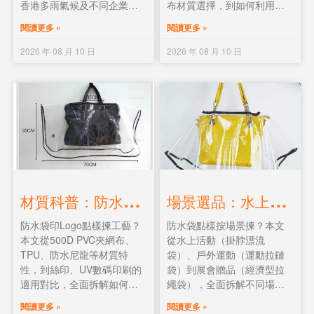
香港多雨氣候及不同企業送
布材質選擇，到如何利用現
禮場景，提供具體採購建
成模具省去開模費，全面拆
閱讀更多 »
閱讀更多 »
議。附傘布材質與骨架解
解廣告傘訂製要點。附中國
析，助你精準選品。
移動輕便摺疊多骨雨傘客戶
2026 年 08 月 10 日
2026 年 08 月 10 日
實例。
材
質科普：防水袋印Logo怎麼選工藝？PVC、TPU、夾網布材質與印刷對比
場
景選品：水上活動、戶外運動、展會贈品——防水袋該怎麼選？
防水袋印Logo點樣揀工藝？
防水袋點樣按場景揀？本文
本文從500D PVC夾網布、
從水上活動（掛脖漂流
TPU、防水尼龍等材質特
袋）、戶外運動（運動拉鏈
性，到絲印、UV數碼印刷的
袋）到展會贈品（經濟型拉
適用對比，全面拆解如何確
繩袋），全面拆解不同場景
保訂製Logo在長期泡水後不
下防水袋的尺寸
閱讀更多 »
閱讀更多 »
脫落。附少年警訊客製化戶
（5L/10L）、材質與款式選