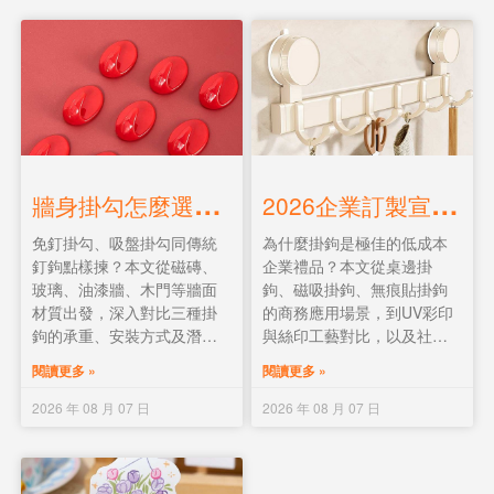
牆
身掛勾怎麼選？免釘掛勾、吸盤掛勾、傳統釘鉤終極對比
2
026企業訂製宣傳掛鉤指南：從選型、印Logo到預算控制
免釘掛勾、吸盤掛勾同傳統
為什麼掛鉤是極佳的低成本
釘鉤點樣揀？本文從磁磚、
企業禮品？本文從桌邊掛
玻璃、油漆牆、木門等牆面
鉤、磁吸掛鉤、無痕貼掛鉤
材質出發，深入對比三種掛
的商務應用場景，到UV彩印
鉤的承重、安裝方式及潛在
與絲印工藝對比，以及社會
風險。附3M無痕貼掉落原因
福利署真實案例，全面拆解
閱讀更多 »
閱讀更多 »
及專業安裝建議，還有食環
訂製宣傳掛鉤的選型與預算
署小廚師河馬掛鉤安全案
控制策略。
2026 年 08 月 07 日
2026 年 08 月 07 日
例。