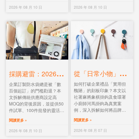
外防水袋實例，助你精準選
擇。助你精準配對需求，選
2026 年 08 月 10 日
2026 年 08 月 10 日
材。
出最合適的防水袋。
從
「日常小物」到「品牌大使」：如何設計一款讓人愛不釋手的客製掛鉤？
採
購避雷：2026企業防水袋訂製攻略｜如何避開「數百個起訂」的高門檻？
如何打破企業禮品「實用但
企業訂製防水袋總是被「數
醜陋」的刻板印象？本文以
百個起訂」的門檻勸退？本
社署麻將象棋掛鉤及食環署
文拆解傳統供應商設定高
小廚師河馬掛鉤為真實案
MOQ的背後原因，並提供50
例，深入拆解如何將品牌
件試單、100件批發的靈活階
Logo、吉祥物IP、標語及二
梯方案，助中小企用小批量
閱讀更多 »
閱讀更多 »
維碼巧妙融入掛鉤設計，打
訂單打造專屬品牌贈品。
造令人愛不釋手的品牌大
2026 年 08 月 07 日
2026 年 08 月 10 日
使。