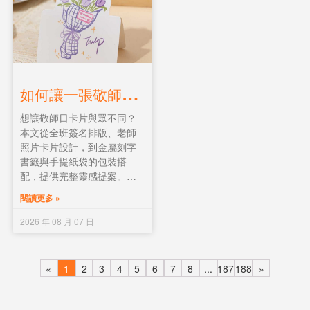
如
何讓一張敬師日卡片充滿驚喜？刻字、合照與手寫標語的包裝巧思
想讓敬師日卡片與眾不同？
本文從全班簽名排版、老師
照片卡片設計，到金屬刻字
書籤與手提紙袋的包裝搭
配，提供完整靈感提案。讓
一份小小的卡片，承載滿滿
閱讀更多 »
的驚喜與感動。
2026 年 08 月 07 日
«
1
2
3
4
5
6
7
8
...
187
188
»