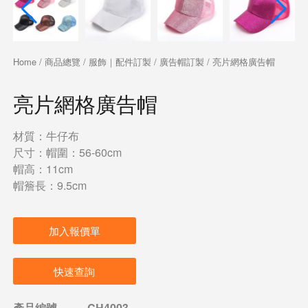
Home
/
商品總覽
/
服飾｜配件訂製
/
廣告帽訂製
/ 亮片網格廣告帽
亮片網格廣告帽
材質：牛仔布
尺寸：帽圍：56-60cm
帽高：11cm
帽簷長：9.5cm
加入報價單
快速查詢
產品編號
CH4003