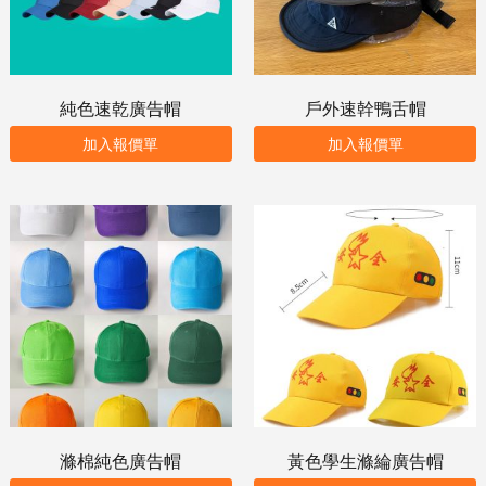
純色速乾廣告帽
戶外速幹鴨舌帽
加入報價單
加入報價單
滌棉純色廣告帽
黃色學生滌綸廣告帽