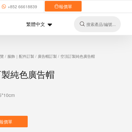
報價單
+852 66618839
繁體中文
總覽
/
服飾｜配件訂製
/
廣告帽訂製
/ 空頂訂製純色廣告帽
訂製純色廣告帽
*10cm
報價單