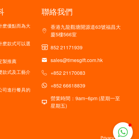
科
聯絡我們
什麽優點而為大
香港九龍觀塘開源道63號福昌大
廈5樓566室
什麽款式可以選
852 21171939
sales@timesgift.com.hk
定製推薦
礎款式及工藝介
+852 21170083
+852 66618839
公司進行餐具的
營業時間：9am~6pm (星期一至
星期五)
Privacy policy