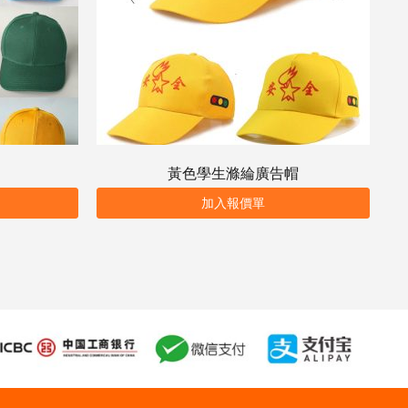
黃色學生滌綸廣告帽
加入報價單