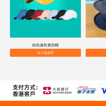
純色速乾廣告帽
加入報價單