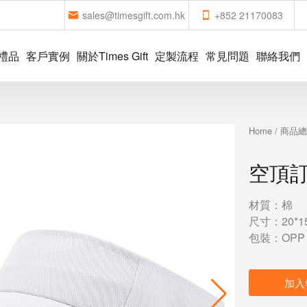
sales@timesgift.com.hk
+852 21170083
禮品
客戶實例
關於Times Gift
定製流程
常見問題
聯絡我們
Home
/
商品
空頂
材質：棉
尺寸：20*15
包裝：OPP
加入