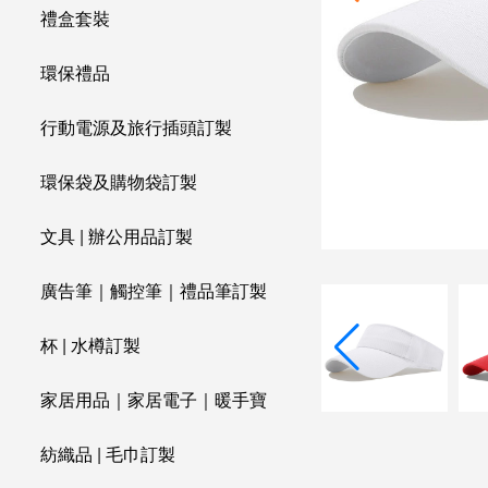
禮盒套裝
環保禮品
行動電源及旅行插頭訂製
環保袋及購物袋訂製
文具 | 辦公用品訂製
廣告筆｜觸控筆｜禮品筆訂製
杯 | 水樽訂製
家居用品｜家居電子｜暖手寶
紡織品 | 毛巾訂製