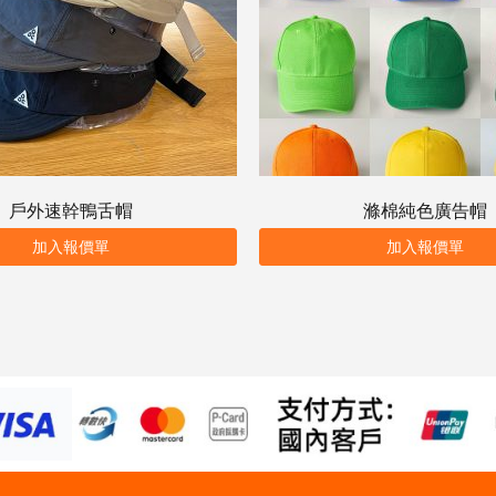
戶外速幹鴨舌帽
滌棉純色廣告帽
加入報價單
加入報價單