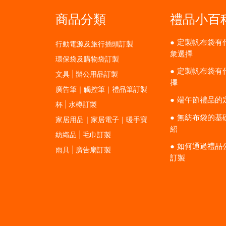
商品分類
禮品小百
定製帆布袋有
行動電源及旅行插頭訂製
衆選擇
環保袋及購物袋訂製
定製帆布袋有
文具 | 辦公用品訂製
擇
廣告筆｜觸控筆｜禮品筆訂製
端午節禮品的
杯 | 水樽訂製
無紡布袋的基
家居用品｜家居電子｜暖手寶
紹
紡織品 | 毛巾訂製
如何通過禮品
雨具 | 廣告扇訂製
訂製