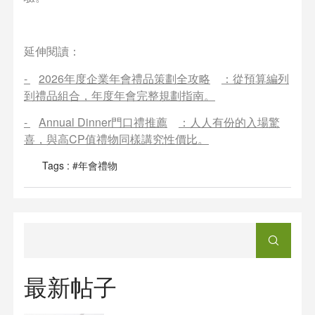
延伸閱讀：
-
2026年度企業年會禮品策劃全攻略
：從預算編列
到禮品組合，年度年會完整規劃指南。
-
Annual Dinner門口禮推薦
：人人有份的入場驚
喜，與高CP值禮物同樣講究性價比。
Tags :
#年會禮物
最新帖子