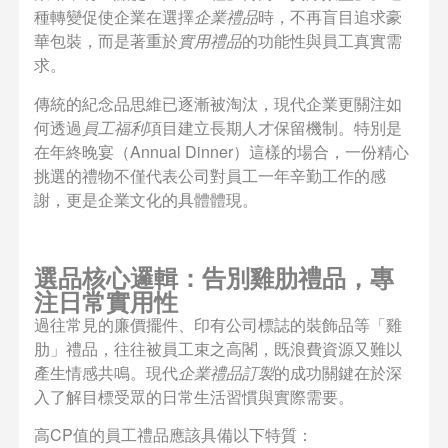
種轉變促使企業在選擇
企業禮品
時，不再盲目追求豪
華包裝，而是著重於
實用禮品
的功能性與員工真實需
求。
傳統的紀念品思維已逐漸被淘汰，現代企業更關注如
何透過
員工福利
項目建立長期人才保留機制。特別是
在年終晚宴（Annual Dinner）這樣的場合，一份精心
挑選的禮物不僅代表公司對員工一年辛勤工作的感
謝，更是企業文化的具體體現。
選品核心邏輯：告別雞肋禮品，專
注日常實用性
過往常見的廉價擺件、印有公司標誌的裝飾品等「雞
肋」禮品，往往被員工束之高閣，既浪費資源又難以
產生情感共鳴。現代
企業禮品訂製
的成功關鍵在於深
入了解目標受眾的日常生活習慣與實際需要。
高CP值的員工禮品應該具備以下特質：