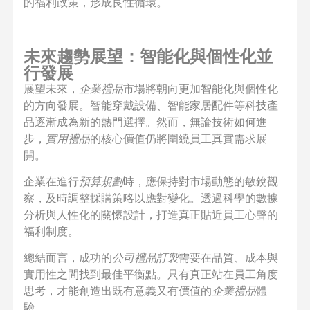
的福利政策，形成良性循環。
未來趨勢展望：智能化與個性化並
行發展
展望未來，
企業禮品
市場將朝向更加智能化與個性化
的方向發展。智能穿戴設備、智能家居配件等科技產
品逐漸成為新的熱門選擇。然而，無論技術如何進
步，
實用禮品
的核心價值仍將圍繞員工真實需求展
開。
企業在進行
預算規劃
時，應保持對市場動態的敏銳觀
察，及時調整採購策略以應對變化。透過科學的數據
分析與人性化的關懷設計，打造真正貼近員工心聲的
福利制度。
總結而言，成功的
公司禮品訂製
需要在品質、成本與
實用性之間找到最佳平衡點。只有真正站在員工角度
思考，才能創造出既有意義又有價值的
企業禮品
體
驗。