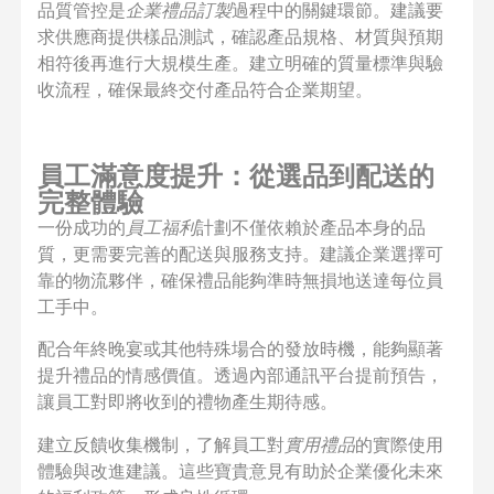
品質管控是
企業禮品訂製
過程中的關鍵環節。建議要
求供應商提供樣品測試，確認產品規格、材質與預期
相符後再進行大規模生產。建立明確的質量標準與驗
收流程，確保最終交付產品符合企業期望。
員工滿意度提升：從選品到配送的
完整體驗
一份成功的
員工福利
計劃不僅依賴於產品本身的品
質，更需要完善的配送與服務支持。建議企業選擇可
靠的物流夥伴，確保禮品能夠準時無損地送達每位員
工手中。
配合年終晚宴或其他特殊場合的發放時機，能夠顯著
提升禮品的情感價值。透過內部通訊平台提前預告，
讓員工對即將收到的禮物產生期待感。
建立反饋收集機制，了解員工對
實用禮品
的實際使用
體驗與改進建議。這些寶貴意見有助於企業優化未來