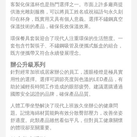
客製化保溫杯也是熱門選擇之一。市面上許多廠商提
供激光雕刻服務，可以將員工姓名或祝福語句永久刻
印在杯身，既實用又具有個人意義。選擇不鏽鋼真空
保溫技術的產品，確保長效保溫效果。
環保餐具套裝迎合了現代人注重環保的生活態度。一
套包含竹製筷子、不鏽鋼吸管及便攜式飯盒的組合，
既方便攜帶又符合永續發展理念。
辦公升級系列
針對經常加班或居家辦公的員工，護眼檯燈是極具實
用性的選擇。選擇可調節亮度與色溫的LED產品，有
助於減輕長時間工作造成的眼部疲勞。建議選購通過
國際安全認證的品牌，確保產品品質。
人體工學坐墊解決了現代上班族久坐辦公的健康問
題。記憶海綿材質能夠有效分散臀部壓力，改善坐姿
舒適度。此類產品雖然看似平凡，但對員工健康關懷
的體現卻至關重要。