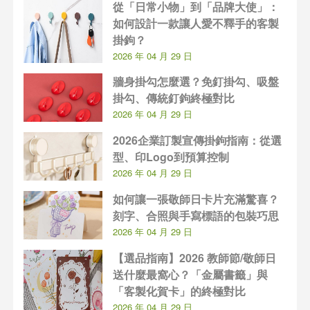
從「日常小物」到「品牌大使」：
如何設計一款讓人愛不釋手的客製
掛鉤？
2026 年 04 月 29 日
牆身掛勾怎麼選？免釘掛勾、吸盤
掛勾、傳統釘鉤終極對比
2026 年 04 月 29 日
2026企業訂製宣傳掛鉤指南：從選
型、印Logo到預算控制
2026 年 04 月 29 日
如何讓一張敬師日卡片充滿驚喜？
刻字、合照與手寫標語的包裝巧思
2026 年 04 月 29 日
【選品指南】2026 教師節/敬師日
送什麼最窩心？「金屬書籤」與
「客製化賀卡」的終極對比
2026 年 04 月 29 日