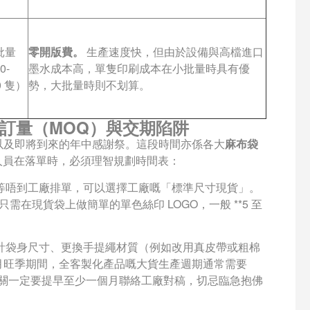
批量
零開版費。
生產速度快，但由於設備與高檔進口
0-
墨水成本高，單隻印刷成本在小批量時具有優
0 隻）
勢，大批量時則不划算。
起訂量（MOQ）與交期陷阱
、以及即將到來的年中感謝祭。這段時間亦係各大
麻布袋
採購人員在落單時，必須理智規劃時間表：
等唔到工廠排單，可以選擇工廠嘅「標準尺寸現貨」。
需在現貨袋上做簡單的單色絲印 LOGO，一般 **5 至
。
計袋身尺寸、更換手提繩材質（例如改用真皮帶或粗棉
 月旺季期間，全客製化產品嘅大貨生產週期通常需要
同市場部公關一定要提早至少一個月聯絡工廠對稿，切忌臨急抱佛