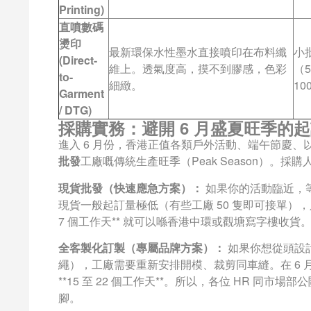
Printing)
直噴數碼
燙印
最新環保水性墨水直接噴印在布料纖
小
(Direct-
維上。透氣度高，摸不到膠感，色彩
（5
to-
細緻。
10
Garment
/ DTG)
採購實務：避開 6 月盛夏旺季的
進入 6 月份，香港正值各類戶外活動、端午節慶
批發
工廠嘅傳統生產旺季（Peak Season）。
現貨批發（快速應急方案）：
如果你的活動臨近，
現貨一般起訂量極低（有些工廠 50 隻即可接單），只
7 個工作天** 就可以喺香港中環或觀塘寫字樓收貨
全客製化訂製（專屬品牌方案）：
如果你想從頭設
繩），工廠需要重新安排開模、裁剪同車縫。在 6
**15 至 22 個工作天**。所以，各位 HR 
腳。