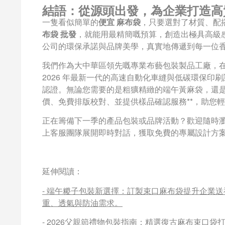
結語：從源頭出發，為企業打造高
一隻看似簡單的
便宜 麻布袋
，只要選對了材質、配
布袋 批發
，就能用最精簡嘅預算，創造出極具高級
公司的環保承諾與品牌美學，真實地傳遞到每一位
我們作為大中華區領先嘅專業布藝包裝製品工廠，
2026 年最新一代的高速自動化車縫與低碳環保印刷設
認證。無論您需要的是粗獷精緻的端午黃麻袋，還是
價、免費排版校對、並提供樣品確認服務**，助您
正在籌備下一季的產品包裝或品牌活動？歡迎隨時
上客服團隊展開即時對話，獲取免費的專屬設計方
延伸閱讀：
-
端午糉子包裝新選擇：訂製束口麻布袋提升企業送
重、透氣與防油需求。
-
2026父親節禮物包裝指南：精選復古麻布束口袋