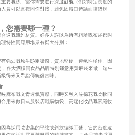
更重要嘅係，當你需要進行深度
訂製
（例如特定長度的
術人員可以直接同你對接，避免因轉口傳話而搞錯規
，您需要哪一種？
擇合適嘅纖維材質。好多人誤以為所有粗糙嘅布袋都叫
物理特性同應用場景有挺大分別：
帶有強烈嘅原生態粗獷感，質地堅硬，透氣性極佳。因
期間，各大酒樓同食品品牌特別鍾意用黃麻袋來做「端午
高級得來又帶點傳統復古味。
膚
留咗麻布嘅文青透氣質感，同時又融入咗棉花嘅柔軟同
適合用來做日式服裝店嘅購物袋、高端化妝品嘅索繩收
但因為採用咗密集的平紋或斜紋編織工藝，它的密度遠
果你的活動需要裝厚重的精裝書本、IT 產品或者盛夏