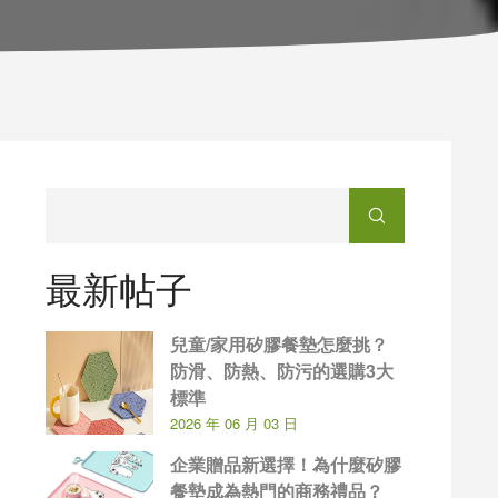
最新帖子
兒童/家用矽膠餐墊怎麼挑？
防滑、防熱、防污的選購3大
標準
2026 年 06 月 03 日
企業贈品新選擇！為什麼矽膠
餐墊成為熱門的商務禮品？