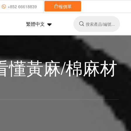
報價單
+852 66618839
繁體中文
看懂黃麻/棉麻材