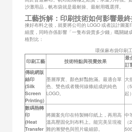
沙灘用品，帆布袋就是最耐操、最耐用嘅選擇。
工藝拆解：印刷技術如何影響最終
揀好布料之後，就要將公司的 LOGO 或者設計圖案
細度，同時亦係影響「一隻布袋賣多少錢」嘅關鍵成本
格對比：
環保麻布袋印刷
最
印刷工藝
技術特點與視覺效果
訂
傳統網版
絲印
墨層厚實、顏色鮮豔飽滿。最適合單
大
(Silk
色、雙色或者幾何線條組成的純色
（5
Screen
LOGO。
起
Printing)
數碼熱轉
印
將圖案先印在特製轉印紙上，再用高
中
(Heat
溫高壓固化到布料上。能完美呈現複
（2
Transfer
雜的漸變色與照片級細節。
50