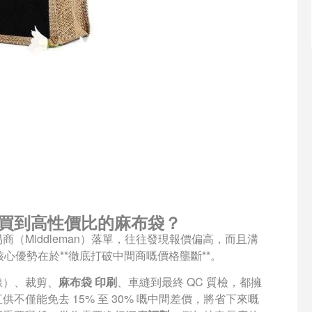
買到高性價比的麻布袋？
（Middleman）落單，往往發現報價偏高，而且溝
，其核心優勢在於**徹底打破中間商嘅價格壟斷**。
線）、裁剪、
麻布袋 印刷
、車縫到最終 QC 質檢，都擁
廠直供不僅能免去 15% 至 30% 嘅中間差價，將省下來嘅