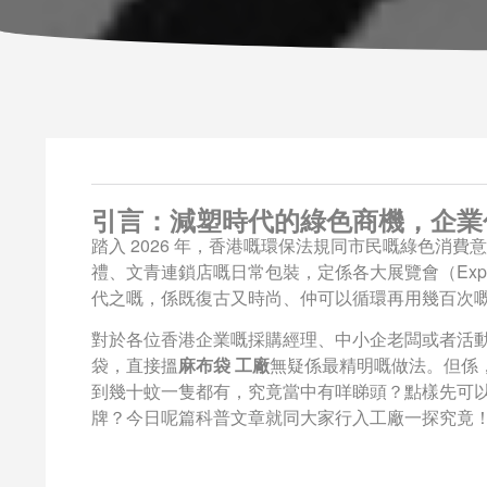
引言：減塑時代的綠色商機，企業
踏入 2026 年，香港嘅環保法規同市民嘅綠色消
禮、文青連鎖店嘅日常包裝，定係各大展覽會（Ex
代之嘅，係既復古又時尚、仲可以循環再用幾百次
對於各位香港企業嘅採購經理、中小企老闆或者活動公
袋，直接搵
麻布袋 工廠
無疑係最精明嘅做法。但係
到幾十蚊一隻都有，究竟當中有咩睇頭？點樣先可
牌？今日呢篇科普文章就同大家行入工廠一探究竟