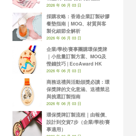
2026 年 06 月 03 日
採購攻略：香港企業訂製矽膠
餐墊指南｜MOQ、材質與客
製化細節全解析
2026 年 06 月 03 日
企業/學校/賽事團購環保獎牌
｜小批量訂製方案、MOQ及
慳錢技巧 | EcoAward HK
2026 年 06 月 03 日
商務送禮與活動頒獎必讀：環
保獎牌的文化意涵、送禮禁忌
與挑選訂製指南
2026 年 06 月 03 日
環保獎牌訂製流程｜由報價、
設計到交貨7步（企業/學校/賽
事適用）