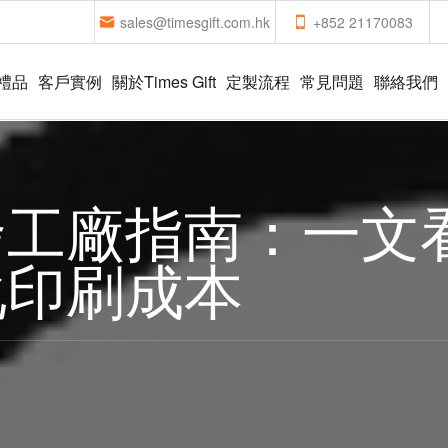
sales@timesgift.com.hk
+852 21170083
禮品
客戶實例
關於Times Gift
定製流程
常見問題
聯絡我們
工廠指南：一文
化印刷成本