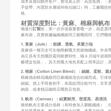
成本直接回饋畀客戶，實現真正的「高質低價」；
手提帶、內置防水層或特殊拉鏈口）時，工廠嘅技
格。
材質深度對比：黃麻、棉麻與帆布
喺進行
訂製
前，第一步亦係最重要嘅一步，就是選
麻布袋，其實根據編織纖維同工藝嘅唔同，它們嘅
1. 黃麻（Jute）：粗獷、透氣、承重力強
黃麻係一種完全可生物降解嘅天然植物纖維。外表
為它具有天然嘅防霉同耐磨特性，喺 6 月端午節
糉禮盒包裝」。其天然嘅大地色系配上簡單設計，
2. 棉麻（Cotton Linen Blend）：細緻、柔軟、親
棉麻係由棉花纖維同亞麻纖維混合紡織而成。它保
細膩。摸上手唔會刺手，表面紋理比較均勻，非常
納袋，或者精品咖啡店嘅熟豆包裝。
3. 帆布（Canvas）：結實耐用、密度高、易清洗
雖然帆布主要成分係棉（有時會加入聚酯纖維），
高於普通麻布。帆布結構極之結實，承重力特強。如