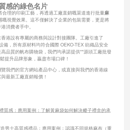
質感的綠色名片
搭合理的印刷工藝，再透過工廠直銷嘅渠道進行批量
麻
感嘅視覺效果。這不僅解決了企業的包裝需要，更是將
香港消費者手中。
在香港設有專屬的商務與設計對接團隊。工廠引進了
備，所有原材料均符合國際 OEKO-TEX 紡織品安全
高品質的帆布購物袋，我們均承諾提供**源頭工廠批發
輕鬆提升品牌形象，贏盡市場口碑！
瀏覽我們的官方網站產品中心，或直接與我們的香港線
案與最新工廠直銷報價！
禮質感
：應用案例：了解黃麻袋如何解決糉子禮盒的承
打造男士高質感禮品
：應用案例：認識不同規格麻布（重