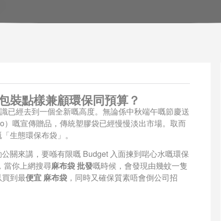
包裝點樣兼顧環保同預算？
費意識已經去到一個全新嘅高度。無論係中秋端午嘅節慶送
po）嘅宣傳贈品，傳統塑膠袋已經慢慢淡出市場。取而
嘅「生態環保布袋」。
關來講，要喺有限嘅 Budget 入面揀到啱心水嘅環保
，當你上網搜尋
麻布袋 批發
嘅時候，會發現由幾蚊一隻
以買到最
便宜 麻布袋
，同時又確保質素唔會倒公司招
！