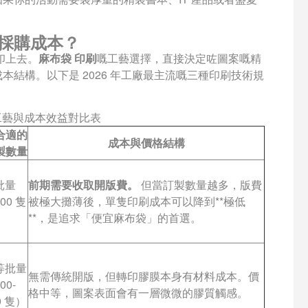
採購成本？
印上去。
麻布袋 印刷
嘅工藝選擇，直接決定咗圖案嘅精
結構。以下是 2026 年工廠最主流嘅三種印刷技術規
工藝與成本效益對比表
合適的
成本與價格結構
製數量
批量
前期需要收取開版費。
但當訂製數量越多，版費
00 隻
被極大攤薄後，單隻印刷成本可以降到**極低
）
**，是追求「便宜麻布袋」的首選。
等批量
無需傳統開版，但轉印膠膜本身有材料成本。價
00-
格中等，圖案表面會有一層微微的膠質觸感。
0 隻）