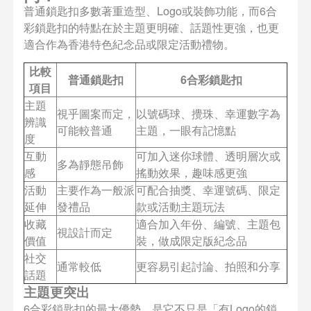
普通鎖匙扣多數著重造型、Logo或裝飾功能，而6合
彩鎖匙扣的特點在於主題更明確、話題性更強，也更
適合作為香港特色紀念品或限定活動禮物。
比較
普通鎖匙扣
6合彩鎖匙扣
項目
主題
視乎圖案而定，
以號碼球、攪珠、幸運數字為
辨識
可能較普通
主題，一眼有記憶點
度
互動
可加入迷你球體、透明層次或
多為靜態吊飾
感
搖動效果，趣味感更強
活動
主要作為一般派
可配合抽獎、幸運號碼、限定
延伸
發禮品
款或活動主題玩法
收藏
適合加入年份、編號、主題包
視設計而定
價值
裝，做成限定版紀念品
社交
通常較低
更容易引起討論、拍照和分享
話題
主題更突出
6合彩鎖匙扣的最大優勢，是它不只是「有Logo的鎖