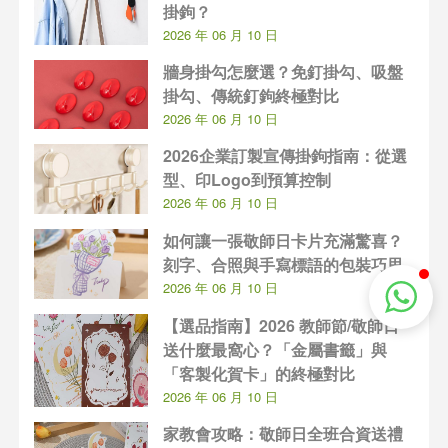
掛鉤？
2026 年 06 月 10 日
牆身掛勾怎麼選？免釘掛勾、吸盤
掛勾、傳統釘鉤終極對比
2026 年 06 月 10 日
2026企業訂製宣傳掛鉤指南：從選
型、印Logo到預算控制
2026 年 06 月 10 日
如何讓一張敬師日卡片充滿驚喜？
刻字、合照與手寫標語的包裝巧思
2026 年 06 月 10 日
【選品指南】2026 教師節/敬師日
送什麼最窩心？「金屬書籤」與
「客製化賀卡」的終極對比
2026 年 06 月 10 日
家教會攻略：敬師日全班合資送禮