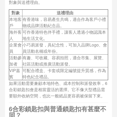
對象與送禮理由。
對象
送禮理由
本地客
有香港味，容易產生共鳴，適合作為客戶小禮
戶
物或品牌活動紀念品。
海外客
可作香港特色伴手禮，讓客人透過小物認識本
人
地生活文化。
企業會
小巧易派發，具紀念性，可加入品牌Logo、會
員
員活動名稱或年份。
活動參
有趣、可收藏、容易拍照，適合市集、展覽、
加者
社區活動或推廣活動派發。
VIP嘉
可配合禮盒、卡套或限定編號提升質感，作為
賓
特色紀念禮品。
如果活動需要兼顧本地特色、成本控制和派發效率，6
合彩鎖匙扣會是相當靈活的選擇。它不像大型禮品需
要額外收納空間，也比一般紙品更容易被保留下來。
6合彩鎖匙扣與普通鎖匙扣有甚麼不
同？