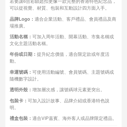
若要讓6合彩鎖匙扣更像一款完整的香港特色紀念品，
可以從視覺、材質、包裝和互動設計四方面入手。
品牌Logo：
適合企業活動、客戶禮品、會員禮品及商
場推廣。
活動名稱：
可加入周年活動、開幕活動、市集名稱或
文化主題活動名稱。
年份或日期：
提升紀念價值，適合限定款或年度活
動。
幸運號碼：
可使用活動編號、會員號碼、主題號碼或
隨機數字設計。
透明外殼：
增加層次感，讓號碼球元素更突出。
包裝卡：
可加入設計故事、品牌介紹或香港特色說
明。
禮盒包裝：
適合VIP嘉賓、海外客人或品牌限定禮品。