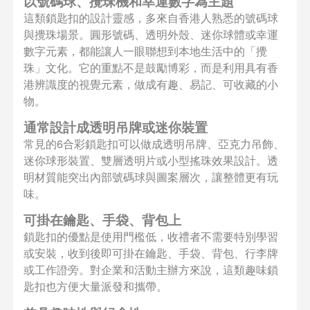
以號碼球、攪珠機和幸運數字為主題
這類鎖匙扣的設計靈感，多來自香港人熟悉的號碼球
與攪珠場景。圓形號碼、透明外殼、迷你球體或幸運
數字元素，都能讓人一眼聯想到本地生活中的「攪
珠」文化。它的重點不是鼓勵博彩，而是利用具有香
港辨識度的視覺元素，做成有趣、易記、可收藏的小
物。
通常設計成透明吊牌或迷你裝置
常見的6合彩鎖匙扣可以做成透明吊牌、亞克力吊飾、
迷你球形裝置、雙層透明片或小型搖珠效果設計。透
明材質能突出內部號碼球與圖案層次，讓整體更有玩
味。
可掛在鑰匙、手袋、背包上
鎖匙扣的優點是使用門檻低，收禮者不需要特別學習
或安裝，收到後即可掛在鑰匙、手袋、背包、行李牌
或工作證旁。對企業和活動主辦方來說，這類趣味鎖
匙扣也方便大量派發和攜帶。