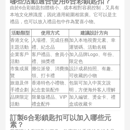
哪些活動適合使用6合彩鎖匙扣？
由於6合彩鎖匙扣體積小、成本相對容易控制，又具有
本地文化辨識度，因此適用範圍相當廣。它可以是主
禮品，也可以放入禮品包中作為驚喜小物。
活動類型
使用方式
建議設計方向
香港文化
入場禮、完成任務
加入本地視覺元素、幸
主題活動
禮、紀念品
運號碼、活動名稱
企業客戶
客戶禮品、會員小
加入品牌Logo、年份、
活動
禮、抽獎禮
限定色
市集或展
攤位派發、消費換
設計成易拍照、有趣、
覽
領、打卡禮
可收藏的小物
旅遊及伴
香港特色小禮物、
包裝可加入中英文說
手禮企劃
紀念套裝配件
明，方便海外客人理解
品牌限定
限量版禮品、VIP
加入編號、燙金卡、禮
活動
禮盒配件
盒或收藏卡
訂製6合彩鎖匙扣可以加入哪些元
素？