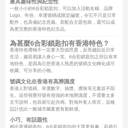
兼具趣味性與紀念性
一枚小小的6合彩鎖匙扣，可以加入活動名稱、品牌
Logo、年份、幸運號碼或限定編號，令它不只是日常
配件，也具備紀念意義。若配合主題包裝，還可以成
為更完整的香港特色紀念品。
為甚麼6合彩鎖匙扣有香港特色？
香港特色禮物不一定要大型或昂貴，反而越貼近日常
生活，越容易讓人會心一笑。6合彩鎖匙扣之所以有本
地特色，是因為它把香港人熟悉的號碼文化轉化成可
收藏、可分享的小物。
號碼文化在香港有高辨識度
香港人對號碼、幸運數字、抽獎、攪珠等元素並不陌
生。這些視覺符號有很強的本地辨識度，不需要太多
文字說明，也容易引起共鳴。對海外客人而言，這種
設計也比一般城市圖案更有新鮮感。
小巧、有話題性
相比普通鎖匙扣，6合彩鎖匙扣的主題更有趣，容易引