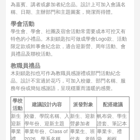
為嘉賓、講者或參加者紀念品。設計上可加入會議名
稱、日期、主辦部門和主題圖案，簡潔而得體。
學會活動
學生會、學會、社團及宿舍活動常需要成本可控又有
特色的小禮品。木刻鎖匙扣可做成學會Logo款、活動
限定款或幹事會紀念款，適合迎新營、周年活動、會
員禮品及聯校活動。
教職員禮品
木刻鎖匙扣也可作為教職員感謝禮或部門活動紀念
品。設計不宜過於花巧，可加入校徽、部門名稱、服
務年份或簡短感謝語，呈現穩重而溫暖的感覺。
學校
建議設計內容
派發對象
配搭建議
活動
新生
校徽、學院名稱、入
新生、迎新
帆布袋、學生
迎新
學年份、迎新主題
營參加者
證套、筆記本
畢業
畢業年份、Class of
畢業生、班
畢業卡、禮
禮
2026、學系名稱
代表、老師
袋、相框