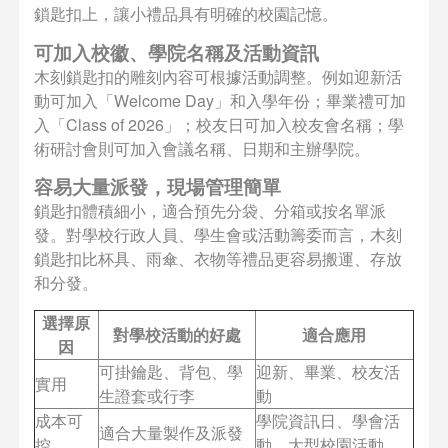
鎖匙扣上，讓小禮品具有明確的校園記憶。
可加入校徽、學院名稱及活動資訊
木刻鎖匙扣的雕刻內容可根據活動調整。例如迎新活
動可加入「Welcome Day」和入學年份；畢業禮可加
入「Class of 2026」；校友日可加入校友會名稱；學
術研討會則可加入會議名稱、日期和主辦學院。
容易大量派發，現場管理簡單
鎖匙扣體積細小，適合預先分袋、分箱或按名單派
發。對學校行政人員、學生會或活動籌委而言，木刻
鎖匙扣比杯具、雨傘、衣物等禮品更容易搬運、存放
和分發。
選擇原
對學校活動的好處
適合應用
因
可掛鑰匙、背包、學
迎新、畢業、校友活
實用
生證套或行李
動
成本可
學院資訊日、學會活
適合大量製作及派發
控
動、大型校園活動