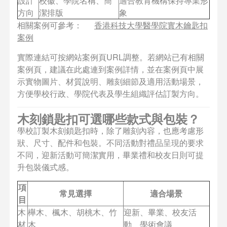
設計
校徽、學院名稱、簡
適合教育機構保持專業形
方向
潔排版
象
相關案例可參考：
香港科技大學醫學院實木鑰匙扣
案例
實際連結可按網站案例頁URL調整。若網站已有相關
案例頁，建議在此處連到案例詳情，並在案例頁中展
示實物圖片、材質說明、雕刻細節及適用活動場景，
方便學校行政、學院代表及學生組織評估訂製方向。
木刻鎖匙扣可選哪些款式與包裝？
學校訂製木刻鎖匙扣時，除了雕刻內容，也應考慮形
狀、尺寸、配件和包裝。不同活動對禮品呈現的要求
不同，迎新活動可簡潔實用，畢業禮和校友日則可提
升包裝儀式感。
項
常見選擇
適合場景
目
木
櫸木、楓木、胡桃木、竹
迎新、畢業、校友活
材
木
動、學術會議