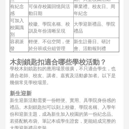
有紀念
可保存校園回憶與活
畢業禮、校友日、周
感
動日期
年紀念
可加入
校徽、學院名稱、校
大學迎新禮品、學院
校園識
訓及年份清晰呈現
禮品
別
容易派
輕便、不佔空間，便
新生註冊日、研討
發
於分班或分組管理
會、活動報到禮
木刻鎖匙扣適合哪些學校活動？
學校木刻鎖匙扣的應用場景很廣，不只適合學生，也
適合老師、校友、講者、嘉賓及活動參加者。以下是
幾個常見學校場景。
新生迎新
新生迎新活動需要一份輕便、實用、具學院身份感的
禮品。木刻鎖匙扣可以刻上校徽、學院名稱、入學年
份和迎新主題，成為新生加入校園的第一份紀念品。
若搭配帆布袋、筆記本或學生證套，更能組成完整的
大學迎新禮品套裝。