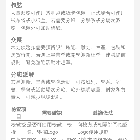
包裝
大量派發可使用透明袋或紙卡包裝；正式場合可使用
絨布袋或小紙盒。若需要分班、分學系或分場次派
發，包裝外可加貼標籤。
交期
木刻鎖匙扣需要預留設計確認、雕刻、生產、包裝和
送貨時間。若遇上畢業季或開學迎新旺季，建議提前
規劃，避免臨近活動才趕單。
分班派發
若是迎新、畢業或學院活動，可按班別、學系、宿
舍、學會或活動場次分箱。箱外標明數量、對象和負
責人，可減少現場混亂。
檢查項
需要確認
建議做法
目
校徽授
是否可使用校徽、校
向校方或相關部門確認
權
名、學院Logo
Logo使用規範
中英文
校名、學院名、活動名
以官方資料為準，避免