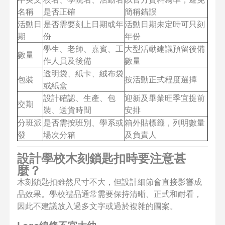
名稱
是否正確
簡稱錯誤
活動日
是否需要刻上日期或年
活動日期未定時可只刻
期
份
年份
學生、老師、嘉賓、工
大型活動建議預留後備
數量
作人員及後備
數量
透明袋、紙卡、絨布袋
包裝
按活動正式程度選擇
或紙盒
設計確認、生產、包
迎新及畢業旺季宜提前
交期
裝、送貨時間
安排
分班派
是否需按班別、學系或
箱外貼標籤，列明數量
發
場次分箱
及負責人
設計學校木刻鎖匙扣時要注意甚
麼？
木刻鎖匙扣雖然尺寸不大，但設計細節會直接影響成
品效果。學校禮品通常需要保持清晰、正式和耐看，
因此不建議放入過多文字或過於複雜的圖案。