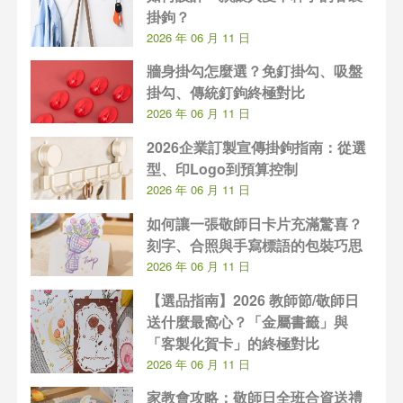
掛鉤？
2026 年 06 月 11 日
牆身掛勾怎麼選？免釘掛勾、吸盤
掛勾、傳統釘鉤終極對比
2026 年 06 月 11 日
2026企業訂製宣傳掛鉤指南：從選
型、印Logo到預算控制
2026 年 06 月 11 日
如何讓一張敬師日卡片充滿驚喜？
刻字、合照與手寫標語的包裝巧思
2026 年 06 月 11 日
【選品指南】2026 教師節/敬師日
送什麼最窩心？「金屬書籤」與
「客製化賀卡」的終極對比
2026 年 06 月 11 日
家教會攻略：敬師日全班合資送禮