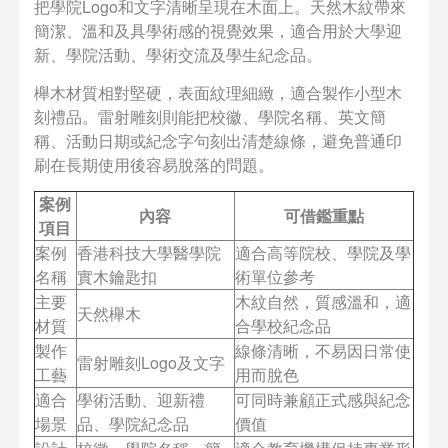
把學院Logo和文字清晰呈現在木面上。天然木紋帶來
簡潔、溫和及具學術感的視覺效果，適合用於大學迎
新、學院活動、學術交流及學生紀念品。
櫸木材質相對堅硬，表面紋理細緻，適合製作小型木
刻禮品。雷射雕刻則能把校徽、學院名稱、英文簡
稱、活動日期或紀念字句刻出清楚線條，避免普通印
刷在長期使用後容易脫落的問題。
案例
內容
可借鑑重點
項目
案例
香港科技大學醫學院
適合高等院校、學院及學
名稱
實木鑰匙扣
術單位參考
主要
木紋自然，質感溫和，適
天然櫸木
材質
合學校紀念品
製作
線條清晰，不易因日常使
雷射雕刻Logo及文字
工藝
用而脫色
適合
學術活動、迎新禮
可同時兼顧正式感與紀念
場景
品、學院紀念品
價值