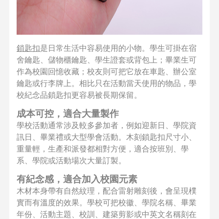
鎖匙扣
是日常生活中容易使用的小物。學生可掛在宿
舍鑰匙、儲物櫃鑰匙、學生證套或背包上；畢業生可
作為校園回憶收藏；校友則可把它放在車匙、辦公室
鑰匙或行李牌上。相比只在活動當天使用的物品，學
校紀念品鎖匙扣更容易被長期保留。
成本可控，適合大量製作
學校活動通常涉及較多參加者，例如迎新日、學院資
訊日、畢業禮或大型學會活動。木刻鎖匙扣尺寸小、
重量輕，生產和派發都相對方便，適合按班別、學
系、學院或活動場次大量訂製。
有紀念感，適合加入校園元素
木材本身帶有自然紋理，配合雷射雕刻後，會呈現樸
實而有溫度的效果。學校可把校徽、學院名稱、畢業
年份、活動主題、校訓、建築剪影或中英文名稱刻在