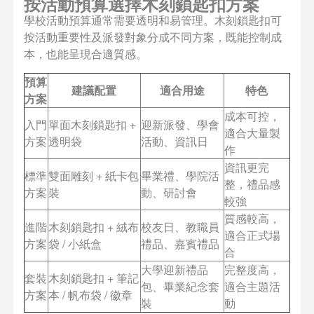
按活動預算選擇木刻鎖匙扣方案
學校活動預算通常需要透明和易管理。木刻鎖匙扣可
按活動重要性及派發對象分成不同方案，既能控制成
本，也能呈現合適質感。
預算
建議配置
適合用途
特色
方案
成本可控，
入門
單面木刻鎖匙扣 +
迎新派發、學會
適合大量製
方案
透明袋
活動、資訊日
作
資訊更完
標準
雙面雕刻 + 紙卡包
畢業禮、學院活
整，禮品感
方案
裝
動、研討會
較強
質感較高，
進階
木刻鎖匙扣 + 絨布
校友日、教職員
適合正式場
方案
袋 / 小紙盒
禮品、嘉賓禮品
合
大學迎新禮品
完整度高，
套裝
木刻鎖匙扣 + 筆記
包、畢業紀念套
適合主題活
方案
本 / 帆布袋 / 徽章
裝
動