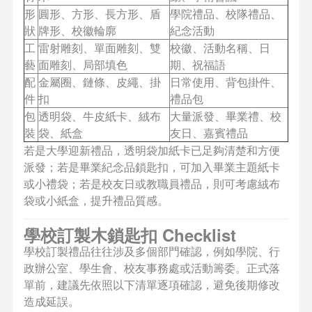
形
圓形、方形、長方形、盾
學院禮品、校隊禮品、
狀
牌形、校徽輪廓
紀念活動
工
雷射雕刻、單面雕刻、雙
校徽、活動名稱、日
藝
面雕刻、局部填色
期、祝福語
配
金屬圈、鏈條、皮繩、掛
日常使用、背包掛件、
件
扣
禮品包
包
透明袋、牛皮紙卡、絨布
大量派發、畢業禮、校
裝
袋、紙盒
友日、嘉賓禮品
若是大學迎新禮品，透明袋加紙卡已足夠清楚和方便
派發；若是畢業紀念品鎖匙扣，可加入畢業主題紙卡
或小禮袋；若是校友日或教職員禮品，則可考慮絨布
袋或小紙盒，提升禮品質感。
學校訂製木鎖匙扣 Checklist
學校訂製禮品往往涉及多個部門確認，例如學院、行
政辦公室、學生會、校友事務處或活動籌委。正式落
單前，建議先依照以下清單逐項確認，避免後期修改
造成延誤。