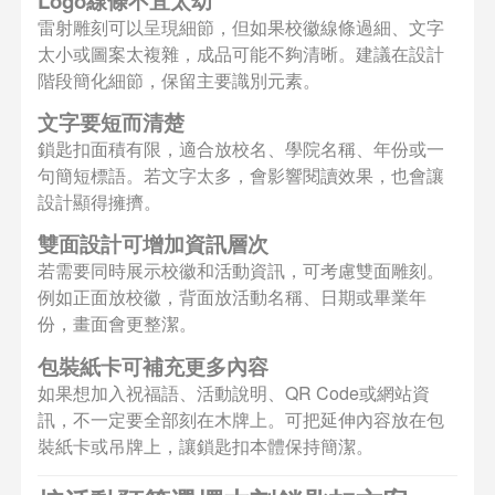
Logo線條不宜太幼
雷射雕刻可以呈現細節，但如果校徽線條過細、文字
太小或圖案太複雜，成品可能不夠清晰。建議在設計
階段簡化細節，保留主要識別元素。
文字要短而清楚
鎖匙扣面積有限，適合放校名、學院名稱、年份或一
句簡短標語。若文字太多，會影響閱讀效果，也會讓
設計顯得擁擠。
雙面設計可增加資訊層次
若需要同時展示校徽和活動資訊，可考慮雙面雕刻。
例如正面放校徽，背面放活動名稱、日期或畢業年
份，畫面會更整潔。
包裝紙卡可補充更多內容
如果想加入祝福語、活動說明、QR Code或網站資
訊，不一定要全部刻在木牌上。可把延伸內容放在包
裝紙卡或吊牌上，讓鎖匙扣本體保持簡潔。