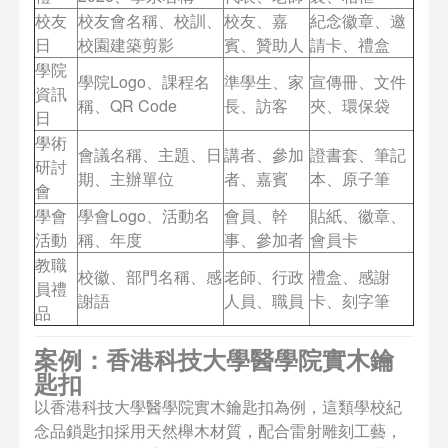
校友
校友會名稱、校訓、
校友、嘉
紀念徽章、邀
日
校園建築剪影
賓、贊助人
請卡、禮盒
學院
學院Logo、課程名
準學生、家
宣傳冊、文件
資訊
稱、QR Code
長、訪客
夾、環保袋
日
學術
會議名稱、主題、日
講者、參加
證書套、筆記
研討
期、主辦單位
者、嘉賓
本、原子筆
會
學會
學會Logo、活動名
會員、幹
貼紙、徽章、
活動
稱、年度
事、參加者
會員卡
教職
校徽、部門名稱、感
老師、行政
禮盒、感謝
員禮
謝語
人員、職員
卡、刻字筆
品
案例：香港科技大學醫學院實木鑰
匙扣
以香港科技大學醫學院實木鑰匙扣為例，這類學校紀
念品鎖匙扣採用天然櫸木材質，配合雷射雕刻工藝，