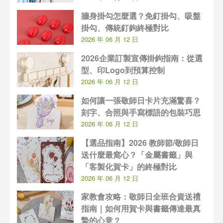
牆身掛勾怎麼選？免釘掛勾、吸盤
掛勾、傳統釘鉤終極對比
2026 年 06 月 12 日
2026企業訂製宣傳掛鉤指南：從選
型、印Logo到預算控制
2026 年 06 月 12 日
如何讓一張敬師日卡片充滿驚喜？
刻字、合照與手寫標語的包裝巧思
2026 年 06 月 12 日
【選品指南】2026 教師節/敬師日
送什麼最窩心？「金屬書籤」與
「客製化賀卡」的終極對比
2026 年 06 月 12 日
家教會攻略：敬師日全班合資送禮
指南｜如何用賀卡與書籤傳達最真
摯的心意？