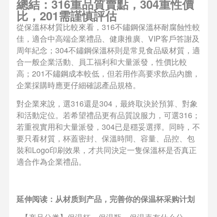
總結：316重品質賣點，304重性價
比，201需謹慎評估
從保溫杯材質比較來看，316不鏽鋼保溫杯耐腐蝕性較
佳，適合中高端企業禮品、健康推廣、VIP客戶答謝及
周年紀念；304不鏽鋼保溫杯則是常見食品級材質，適
合一般企業活動、員工福利和大量派發，性價比較
高；201不鏽鋼成本較低，但若用作高要求飲品內膽，
企業採購時應更仔細確認產品規格。
對企業來說，選316還是304，最終取決於預算、對象
和活動定位。若希望禮品更有品質說服力，可選316；
若重視實用和大量派發，304已是穩妥選擇。同時，不
要只看材質，杯蓋密封、保溫時間、容量、品控、包
裝和Logo印刷效果，才共同決定一隻保溫杯是否真正
適合作為企業禮品。
延伸阅读：从材质到产品，完善你的保温杯采购计划