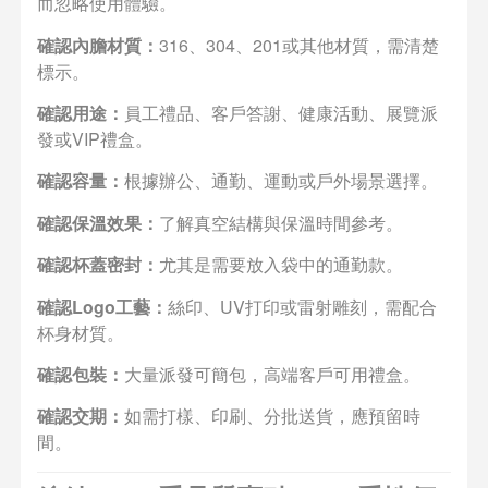
而忽略使用體驗。
確認內膽材質：
316、304、201或其他材質，需清楚
標示。
確認用途：
員工禮品、客戶答謝、健康活動、展覽派
發或VIP禮盒。
確認容量：
根據辦公、通勤、運動或戶外場景選擇。
確認保溫效果：
了解真空結構與保溫時間參考。
確認杯蓋密封：
尤其是需要放入袋中的通勤款。
確認Logo工藝：
絲印、UV打印或雷射雕刻，需配合
杯身材質。
確認包裝：
大量派發可簡包，高端客戶可用禮盒。
確認交期：
如需打樣、印刷、分批送貨，應預留時
間。