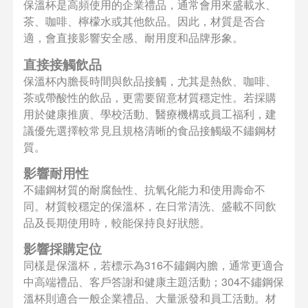
保溫杯是高頻使用的企業禮品，通常會用來盛載水、
茶、咖啡、檸檬水或其他飲品。因此，材質是否合
適，會直接影響安全感、耐用度和品牌形象。
直接接觸飲品
保溫杯內膽長時間與飲品接觸，尤其是熱飲、咖啡、
茶或帶酸性的飲品，更需要留意材質穩定性。若採購
用於健康推廣、學校活動、醫療機構或員工福利，建
議優先選擇較常見且規格清晰的食品接觸級不鏽鋼材
質。
影響耐用性
不鏽鋼材質的耐腐蝕性、抗氧化能力和使用壽命不
同。材質較穩定的保溫杯，在日常清洗、盛載不同飲
品及長期使用時，較能保持良好狀態。
影響採購定位
同樣是保溫杯，若標示為316不鏽鋼內膽，通常更適合
中高端禮品、客戶答謝和健康主題活動；304不鏽鋼保
溫杯則適合一般企業禮品、大量派發和員工活動。材