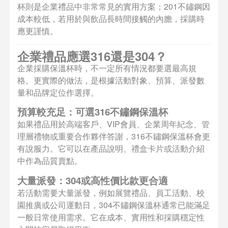
杯則是企業禮品中非常常見的實用方案；201不鏽鋼因
成本較低，若用於與飲品長時間接觸的內膽，採購時
應更謹慎。
企業禮品應選316還是304？
企業採購保溫杯時，不一定所有情況都要選最高規
格。更實際的做法，是根據活動對象、預算、派發數
量和品牌定位作選擇。
預算較充足：可選316不鏽鋼保溫杯
如果禮品用於高端客戶、VIP會員、企業周年紀念、管
理層禮物或重要合作夥伴答謝，316不鏽鋼保溫杯會更
有說服力。它可以在產品說明、禮盒卡片或活動介紹
中作為品質賣點。
大量派發：304或高性價比款更合適
若活動需要大量派發，例如展覽禮品、員工活動、校
園推廣或公司運動日，304不鏽鋼保溫杯通常已能滿足
一般日常使用需求。它在成本、實用性和採購穩定性