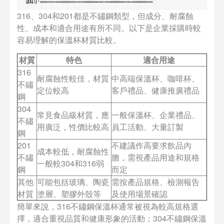
316、304和201都是不鏽鋼類型，但成分、耐腐蝕
性、成本和適合用途有所不同。以下是企業採購時較
容易理解的保溫杯材質比較。
材質
特色
適合用途
316
耐腐蝕性較佳，材質
中高端保溫杯、咖啡杯、
不鏽
定位較高
客戶禮品、健康推廣禮品
鋼
304
常見食品級材質，應
一般保溫杯、企業禮品、
不鏽
用廣泛，性價比較高
員工活動、大量訂製
鋼
201
不建議作高要求飲品內
成本較低，耐腐蝕性
不鏽
膽，需視產品用途和規格
一般較304和316弱
鋼
而定
其他
可能包括玻璃、陶瓷
需按產品規格、檢測報告
材質
塗層、塑膠外殼等
及使用場景確認
簡單來說，316不鏽鋼保溫杯通常被視為較高規格選
擇，適合重視品質和健康形象的活動；304不鏽鋼保溫