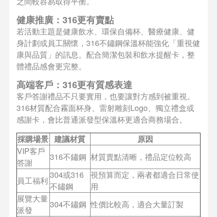
之間較容易取得平衡。
健康推廣：316更有賣點
若活動主題是健康飲水、環保自備杯、醫療健康、健
身計劃或員工關懷，316不鏽鋼保溫杯能強化「重視健
康與品質」的訊息。配合簡潔包裝和飲水提醒卡，整
體禮品感會更完整。
高端客戶：316更有質感表達
客戶答謝禮品不只要實用，也要讓對方感到被重視。
316材質配合霧面杯身、雷射雕刻Logo、獨立禮盒或
感謝卡，會比普通派發型保溫杯更適合商務場合。
採購場景
建議材質
原因
VIP客戶
316不鏽鋼
材質賣點清晰，禮品定位較高
答謝
304或316
視預算而定，兩者都適合日常使
員工福利
不鏽鋼
用
展覽大量
304不鏽鋼
性價比較高，適合大量訂製
派發