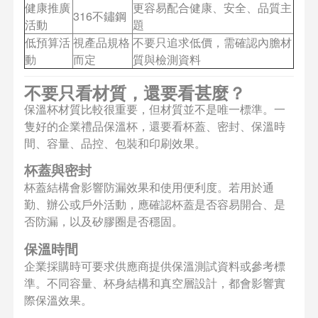
健康推廣
更容易配合健康、安全、品質主
316不鏽鋼
活動
題
低預算活
視產品規格
不要只追求低價，需確認內膽材
動
而定
質與檢測資料
不要只看材質，還要看甚麼？
保溫杯材質比較很重要，但材質並不是唯一標準。一
隻好的企業禮品保溫杯，還要看杯蓋、密封、保溫時
間、容量、品控、包裝和印刷效果。
杯蓋與密封
杯蓋結構會影響防漏效果和使用便利度。若用於通
勤、辦公或戶外活動，應確認杯蓋是否容易開合、是
否防漏，以及矽膠圈是否穩固。
保溫時間
企業採購時可要求供應商提供保溫測試資料或參考標
準。不同容量、杯身結構和真空層設計，都會影響實
際保溫效果。