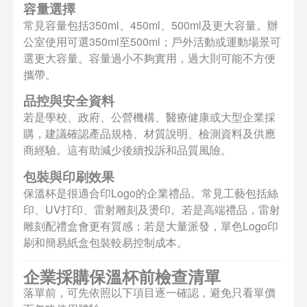
容量選擇
常見容量包括350ml、450ml、500ml及更大容量。辦
公室使用可選350ml至500ml；戶外活動或運動場景可
選更大容量。容量過小不夠實用，過大則可能不方便
攜帶。
品控與安全資料
若是學校、政府、公營機構、醫療健康或大型企業採
購，建議確認產品規格、材質說明、檢測資料及供應
商經驗。這有助減少後續投訴和品質風險。
包裝與印刷效果
保溫杯是很適合印Logo的企業禮品。常見工藝包括絲
印、UV打印、雷射雕刻及燙印。若是高端禮品，雷射
雕刻配禮盒會更有質感；若是大量派發，單色Logo印
刷和簡易紙盒包裝較易控制成本。
企業採購保溫杯前檢查清單
落單前，可先依照以下項目逐一確認，避免只看單價