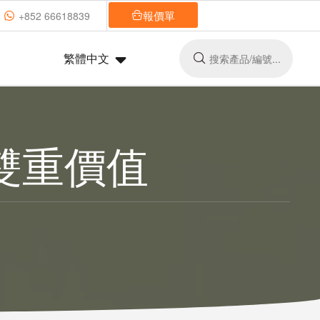
報價單
+852 66618839
繁體中文
雙重價值