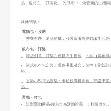
品，也將在 「訂製化」 的浪潮中，煥發新的生機
延伸閱讀：
電腦包・收納
-
整齊有序，隨身便攜：訂製電腦收納包讓生活更
帆布包・訂製
-
釋放創意：訂製白色帆布手提包
：純白畫布風
-
港式帆布包定製：環保港風融合，個性印刷彰顯
格。
-
香港小學禮品定製：卡通校徽帆布包，守護學童
品。
運動・腰包
-
訂製運動用品-腰包作為活動禮品
：輕便腰包，