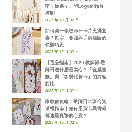
南：從選型、印Logo到預算
控制
2025 年 10 月 02 日
如何讓一張敬師日卡片充滿驚
喜？刻字、合照與手寫標語的
包裝巧思
2025 年 10 月 02 日
【選品指南】2026 教師節/敬
師日送什麼最窩心？「金屬書
籤」與「客製化賀卡」的終極
對比
2025 年 10 月 02 日
家教會攻略：敬師日全班合資
送禮指南｜如何用賀卡與書籤
傳達最真摯的心意？
2025 年 10 月 02 日