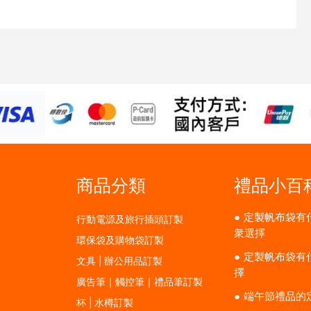
商品分類
禮品小百
定製帆布袋有
行動電源及旅行插頭訂製
衆選擇
環保袋及購物袋訂製
定製帆布袋有
文具 | 辦公用品訂製
擇
廣告筆｜觸控筆｜禮品筆訂製
端午節禮品的
杯 | 水樽訂製