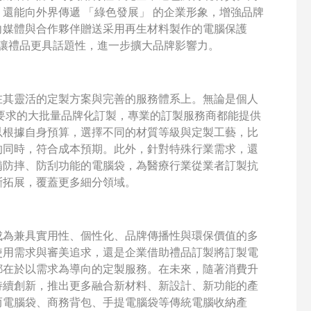
還能向外界傳遞 「綠色發展」 的企業形象，增強品牌
向媒體與合作夥伴贈送采用再生材料製作的電腦保護
能讓禮品更具話題性，進一步擴大品牌影響力。
在其靈活的定製方案與完善的服務體系上。無論是個人
要求的大批量品牌化訂製，專業的訂製服務商都能提供
以根據自身預算，選擇不同的材質等級與定製工藝，比
的同時，符合成本預期。此外，針對特殊行業需求，還
備防摔、防刮功能的電腦袋，為醫療行業從業者訂製抗
斷拓展，覆蓋更多細分領域。
成為兼具實用性、個性化、品牌傳播性與環保價值的多
使用需求與審美追求，還是企業借助禮品訂製將訂製電
都在於以需求為導向的定製服務。在未來，隨著消費升
持續創新，推出更多融合新材料、新設計、新功能的產
而電腦袋、商務背包、手提電腦袋等傳統電腦收納產