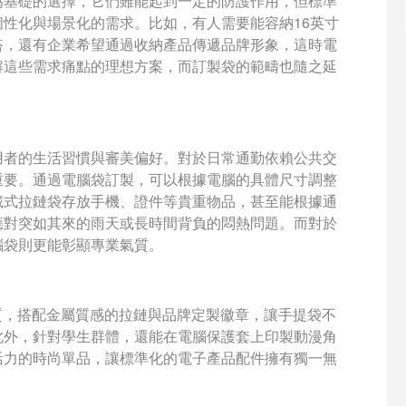
為基礎的選擇，它們雖能起到一定的防護作用，但標準
性化與場景化的需求。比如，有人需要能容納16英寸
搭，還有企業希望通過收納產品傳遞品牌形象，這時電
解這些需求痛點的理想方案，而訂製袋的範疇也隨之延
。
用者的生活習慣與審美偏好。對於日常通勤依賴公共交
重要。通過電腦袋訂製，可以根據電腦的具體尺寸調整
藏式拉鏈袋存放手機、證件等貴重物品，甚至能根據通
應對突如其來的雨天或長時間背負的悶熱問題。而對於
腦袋則更能彰顯專業氣質。
材質，搭配金屬質感的拉鏈與品牌定製徽章，讓手提袋不
此外，針對學生群體，還能在電腦保護套上印製動漫角
活力的時尚單品，讓標準化的電子產品配件擁有獨一無