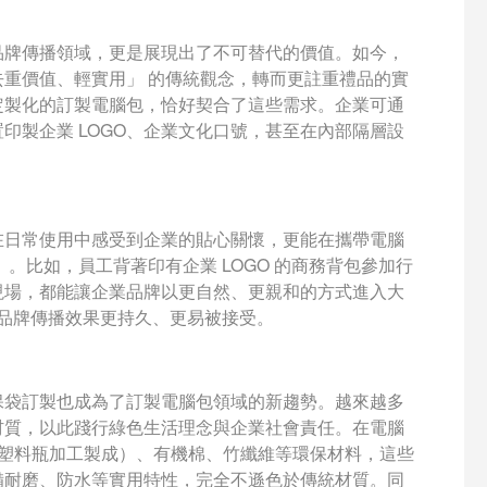
品牌傳播領域，更是展現出了不可替代的價值。如今，
重價值、輕實用」 的傳統觀念，轉而更註重禮品的實
定製化的訂製電腦包，恰好契合了這些需求。企業可通
印製企業 LOGO、企業文化口號，甚至在內部隔層設
在日常使用中感受到企業的貼心關懷，更能在攜帶電腦
。比如，員工背著印有企業 LOGO 的商務背包參加行
現場，都能讓企業品牌以更自然、更親和的方式進入大
的品牌傳播效果更持久、更易被接受。
保袋訂製也成為了訂製電腦包領域的新趨勢。越來越多
材質，以此踐行綠色生活理念與企業社會責任。在電腦
（由回收塑料瓶加工製成）、有機棉、竹纖維等環保材料，這些
備耐磨、防水等實用特性，完全不遜色於傳統材質。同