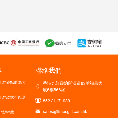
科
聯絡我們
什麽優點而為大
香港九龍觀塘開源道63號福昌大
廈5樓566室
什麽款式可以選
852 21171939
sales@timesgift.com.hk
定製推薦