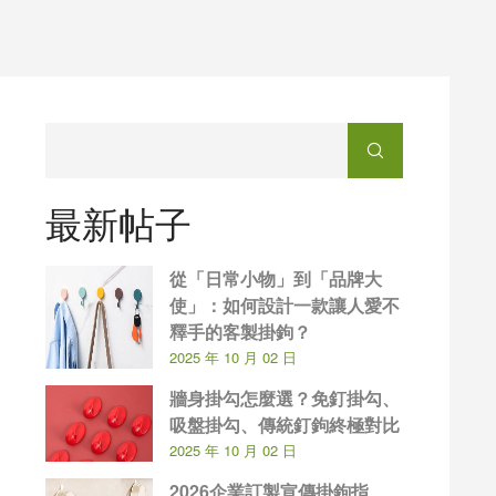
最新帖子
從「日常小物」到「品牌大
使」：如何設計一款讓人愛不
釋手的客製掛鉤？
2025 年 10 月 02 日
牆身掛勾怎麼選？免釘掛勾、
吸盤掛勾、傳統釘鉤終極對比
2025 年 10 月 02 日
2026企業訂製宣傳掛鉤指