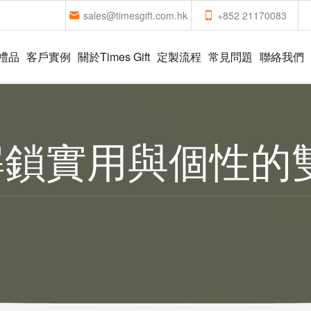
sales@timesgift.com.hk
+852 21170083
禮品
客戶實例
關於Times Gift
定製流程
常見問題
聯絡我們
解鎖實用與個性的