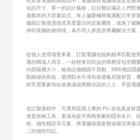
在眾多電腦收納產品中，電腦袋與電腦保護套是最
化的尺寸、單一的設計風格，往往難以滿足人們對個
遊戲本的大容量款式，有人偏愛極簡風適配日常穿
腦袋訂製便憑借其高度靈活的定製屬性，成為了破
伸到電腦收納領域，為不同人群提供專屬解決方案
從個人使用場景來看，訂製電腦包能夠精準匹配使
通的職場人而言，一款輕便且防盜的商務背包至關
內部隔層大小，確保設備穩固不晃動，同時增設隱
勤路線的長短，選擇防水牛津布或透氣尼龍材質，
經常需要參加短途會議或商務洽談的人士，手提電
在訂製過程中，可選用質感上乘的 PU 皮或真皮
僅是收納工具，更成為提升商務形象的隱形名片。
色、個性標語等元素，將電腦保護套變成展現青春
二的個性印記。