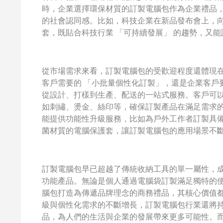
時，企業選擇環保材質的訂製電腦包作為企業禮品，
的社會認同感。比如，科技企業在新品發布會上，
套，既貼合科技行業 「可持續發展」 的趨勢，又
從市場需求來看，訂製電腦包的受歡迎程度還體現
客戶需要的 「小批量個性化訂製」，還是企業客戶
從設計、打樣到生產、配送的一站式服務。客戶可
如刺繡、燙金、絲印等，確保訂製產品在滿足需求
能提供功能性升級服務，比如為戶外工作者訂製具
菌材質的電腦保護套，讓訂製電腦包的應用場景不
訂製電腦包早已超越了傳統收納工具的單一屬性，
功能產品。無論是個人通過電腦袋訂製滿足獨特的
腦包打造為傳遞品牌理念的商務禮品，其核心價值
級與個性化需求的不斷增長，訂製電腦包行業還將
品，為人們的生活與企業的發展帶來更多可能性。