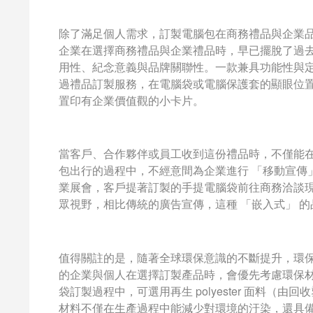
除了滿足個人需求，訂製電腦包在商務禮品與企業
企業在選擇商務禮品與企業禮品時，早已擺脫了過去
用性、紀念意義與品牌關聯性。一款兼具功能性與
過禮品訂製服務，在電腦袋或電腦保護套的顯眼位置
置印有企業價值觀的小卡片。
當客戶、合作夥伴或員工收到這份禮品時，不僅能
包出行的過程中，不經意間為企業進行 「移動宣傳」
業展會，客戶提著訂製的手提電腦袋前往商務洽談
眾視野，相比傳統的廣告宣傳，這種 「嵌入式」 
值得關註的是，隨著全球環保意識的不斷提升，環
的企業與個人在選擇訂製產品時，會優先考慮環保
袋訂製過程中，可選用再生 polyester 面料
材料不僅在生產過程中能減少對環境的汙染，還具