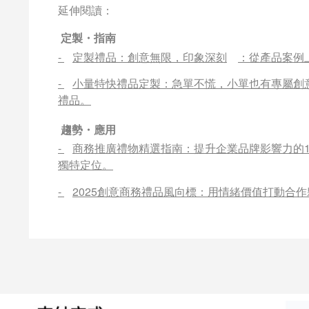
延伸閱讀：
定製・指南
-
定製禮品：創意無限，印象深刻
：從產品案例
-
小量特快禮品定製：急單不慌，小單也有專屬創
禮品。
趨勢・應用
-
商務推廣禮物精選指南：提升企業品牌影響力的1
獨特定位。
-
2025創意商務禮品風向標：用情緒價值打動合作