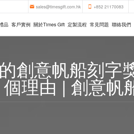
sales@timesgift.com.hk
+852 21170083
禮品
客戶實例
關於Times Gift
定製流程
常見問題
聯絡我們
ft 出品的創意帆船
 個理由 | 創意