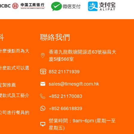
科
聯絡我們
什麽優點而為大
香港九龍觀塘開源道63號福昌大
廈5樓566室
什麽款式可以選
852 21171939
sales@timesgift.com.hk
定製推薦
礎款式及工藝介
+852 21170083
+852 66618839
公司進行餐具的
營業時間：9am~6pm (星期一至
星期五)