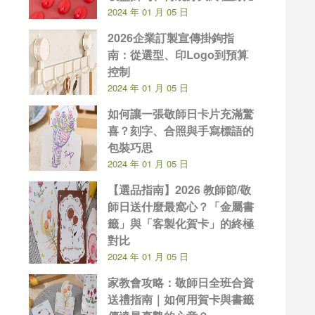
2024 年 01 月 05 日
2026企業訂製宣傳掛鉤指
南：從選型、印Logo到預算
控制
2024 年 01 月 05 日
如何讓一張敬師日卡片充滿驚
喜？刻字、合照與手寫標語的
包裝巧思
2024 年 01 月 05 日
【選品指南】2026 教師節/敬
師日送什麼最窩心？「金屬書
籤」與「客製化賀卡」的終極
對比
2024 年 01 月 05 日
家教會攻略：敬師日全班合資
送禮指南｜如何用賀卡與書籤