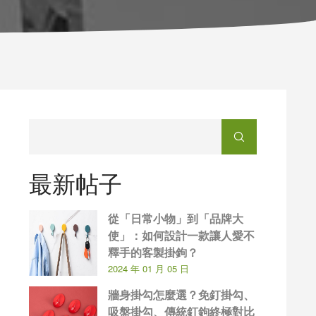
最新帖子
從「日常小物」到「品牌大
使」：如何設計一款讓人愛不
釋手的客製掛鉤？
2024 年 01 月 05 日
牆身掛勾怎麼選？免釘掛勾、
吸盤掛勾、傳統釘鉤終極對比