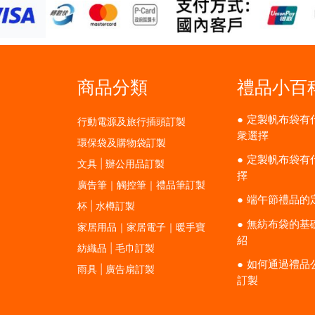
商品分類
禮品小百
定製帆布袋有
行動電源及旅行插頭訂製
衆選擇
環保袋及購物袋訂製
定製帆布袋有
文具 | 辦公用品訂製
擇
廣告筆｜觸控筆｜禮品筆訂製
端午節禮品的
杯 | 水樽訂製
無紡布袋的基
家居用品｜家居電子｜暖手寶
紹
紡織品 | 毛巾訂製
如何通過禮品
雨具 | 廣告扇訂製
訂製