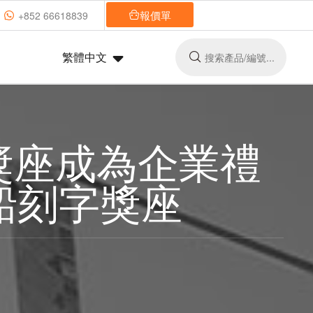
報價單
+852 66618839
繁體中文
刻字獎座成為企業禮
帆船刻字獎座