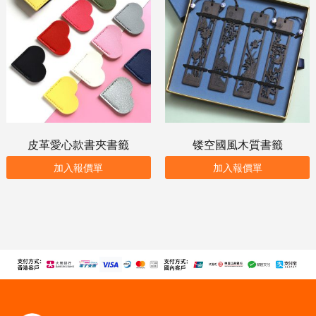
皮革愛心款書夾書籤
镂空國風木質書籤
加入報價單
加入報價單