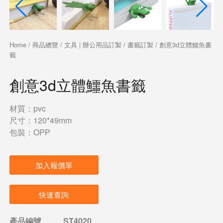
Home
/
商品總覽
/
文具 | 辦公用品訂製
/
書籤訂製
/ 創意3d立體鱷魚書
籤
創意3d立體鱷魚書籤
材質：pvc
尺寸：120*49mm
包裝：OPP
加入報價單
快速查詢
產品編號
ST4020