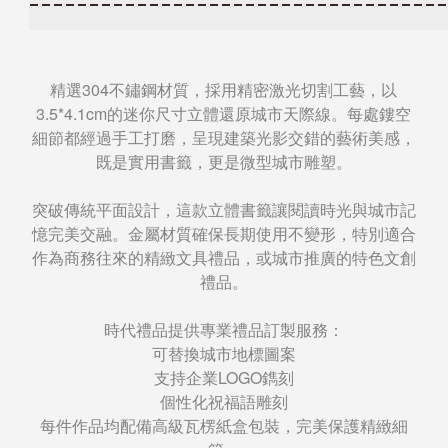
精選304不鏽鋼材質，採用精密激光切割工藝，以
3.5*4.1cm的迷你尺寸立體還原城市天際線。每處鏤空
細節都經過手工打磨，呈現建築光影交錯的藝術美感，
既是實用書籤，更是微型城市雕塑。
突破傳統平面設計，這款立體書籤讓閱讀時光與城市記
憶完美交融。金屬材質確保長期使用不變形，特別適合
作為商務往來的精緻文具禮品，或城市推廣的特色文創
禮品。
時代禮品提供專業禮品訂製服務：
可替換城市地標圖案
支持企業LOGO鐫刻
個性化祝福語雕刻
每件作品均配備高級瓦楞紙盒包裝，完美保護精緻細