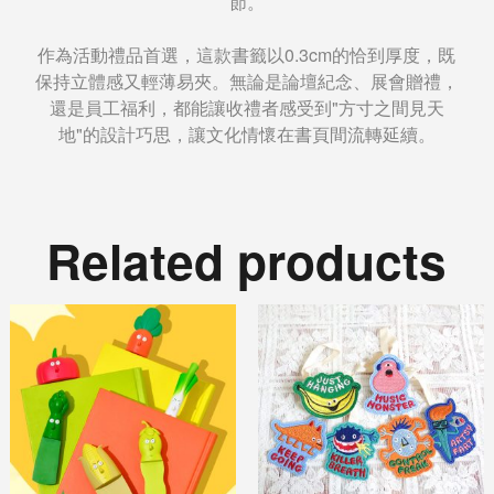
節。
作為活動禮品首選，這款書籤以0.3cm的恰到厚度，既
保持立體感又輕薄易夾。無論是論壇紀念、展會贈禮，
還是員工福利，都能讓收禮者感受到"方寸之間見天
地"的設計巧思，讓文化情懷在書頁間流轉延續。
Related products