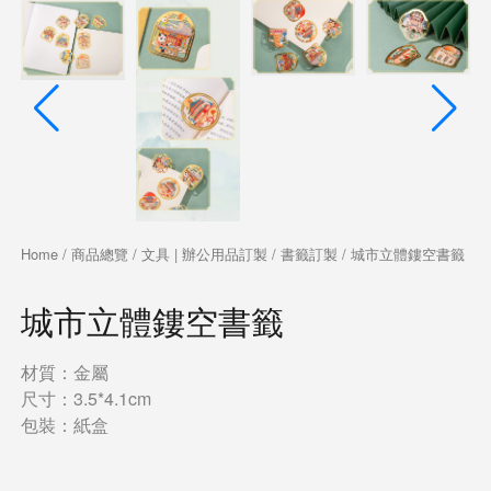
Home
/
商品總覽
/
文具 | 辦公用品訂製
/
書籤訂製
/ 城市立體鏤空書籤
城市立體鏤空書籤
材質：金屬
尺寸：3.5*4.1cm
包裝：紙盒