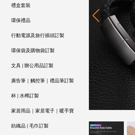
禮盒套裝
環保禮品
行動電源及旅行插頭訂製
環保袋及購物袋訂製
文具 | 辦公用品訂製
廣告筆｜觸控筆｜禮品筆訂製
杯 | 水樽訂製
家居用品｜家居電子｜暖手寶
紡織品 | 毛巾訂製