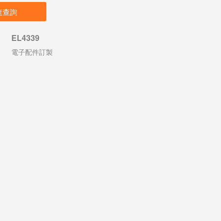
速查詢
EL4339
電子配件訂製