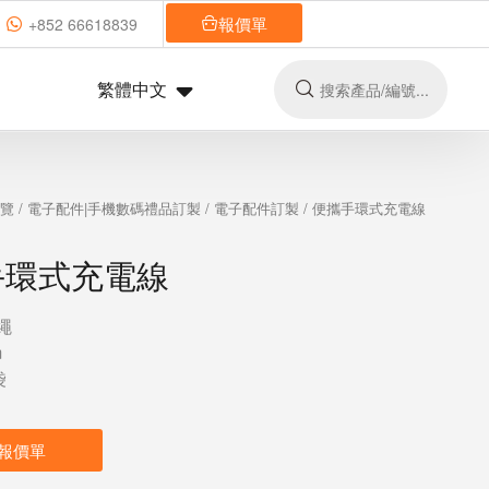
報價單
+852 66618839
繁體中文
總覽
/
電子配件|手機數碼禮品訂製
/
電子配件訂製
/ 便攜手環式充電線
手環式充電線
繩
m
袋
報價單