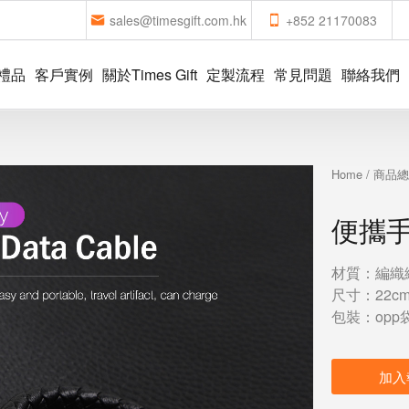
sales@timesgift.com.hk
+852 21170083
禮品
客戶實例
關於Times Gift
定製流程
常見問題
聯絡我們
Home
/
商品
便攜
材質：編織
尺寸：22c
包裝：opp
加入