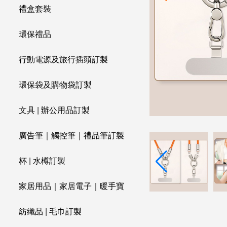
禮盒套裝
環保禮品
行動電源及旅行插頭訂製
環保袋及購物袋訂製
文具 | 辦公用品訂製
廣告筆｜觸控筆｜禮品筆訂製
杯 | 水樽訂製
家居用品｜家居電子｜暖手寶
紡織品 | 毛巾訂製