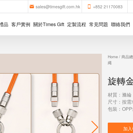
sales@timesgift.com.hk
+852 21170083
禮品
客戶實例
關於Times Gift
定製流程
常見問題
聯絡我們
Home
/
商品
繩
旋轉
材質：滌綸
尺寸：按需
包裝：OPP
加入