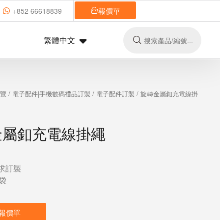
報價單
+852 66618839
繁體中文
總覽
/
電子配件|手機數碼禮品訂製
/
電子配件訂製
/ 旋轉金屬釦充電線掛
金屬釦充電線掛繩
求訂製
袋
報價單