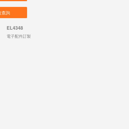
速查詢
EL4348
電子配件訂製