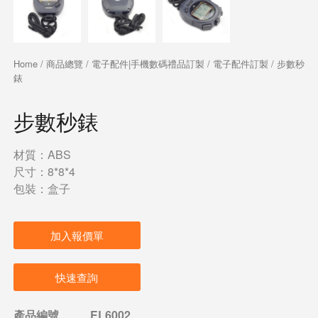
Home
/
商品總覽
/
電子配件|手機數碼禮品訂製
/
電子配件訂製
/ 步數秒
錶
步數秒錶
材質：ABS
尺寸：8*8*4
包裝：盒子
加入報價單
快速查詢
產品編號
EL6002