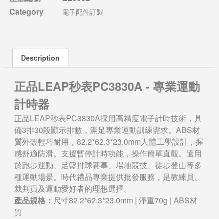
Category
電子配件訂製
Description
正品LEAP秒表PC3830A - 專業運動
計時器
正品LEAP秒表PC3830A採用高精度電子計時技術，具
備3排30段顯示排數，滿足專業運動訓練需求。ABS材
質外殼輕巧耐用，82.2*62.3*23.0mm人體工學設計，握
感舒適防滑。支援暫停計時功能，操作簡單直觀。適用
於跑步運動、足籃排球賽事、場地競技、徒步登山等多
種運動場景。時代禮品專業提供批發服務，是教練員、
裁判員及運動愛好者的理想選擇。
產品規格：
尺寸82.2*62.3*23.0mm | 淨重70g | ABS材
質