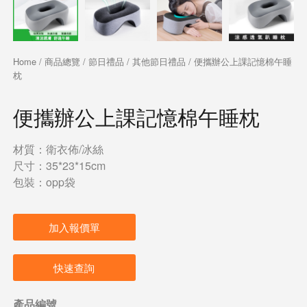
Home
/
商品總覽
/
節日禮品
/
其他節日禮品
/ 便攜辦公上課記憶棉午睡
枕
便攜辦公上課記憶棉午睡枕
材質：衛衣佈/冰絲
尺寸：35*23*15cm
包裝：opp袋
加入報價單
快速查詢
產品編號