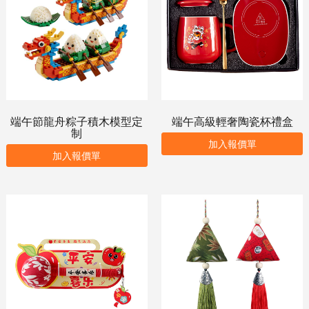
端午節龍舟粽子積木模型定
端午高級輕奢陶瓷杯禮盒
制
加入報價單
加入報價單