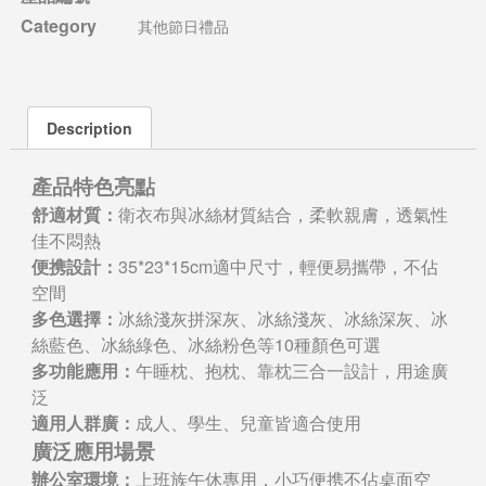
Category
其他節日禮品
Description
產品特色亮點
舒適材質：
衛衣布與冰絲材質結合，柔軟親膚，透氣性
佳不悶熱
便携設計：
35*23*15cm適中尺寸，輕便易攜帶，不佔
空間
多色選擇：
冰絲淺灰拼深灰、冰絲淺灰、冰絲深灰、冰
絲藍色、冰絲綠色、冰絲粉色等10種顏色可選
多功能應用：
午睡枕、抱枕、靠枕三合一設計，用途廣
泛
適用人群廣：
成人、學生、兒童皆適合使用
廣泛應用場景
辦公室環境：
上班族午休專用，小巧便携不佔桌面空