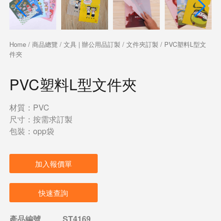
Home
/
商品總覽
/
文具 | 辦公用品訂製
/
文件夾訂製
/ PVC塑料L型文
件夾
PVC塑料L型文件夾
材質：PVC
尺寸：按需求訂製
包裝：opp袋
加入報價單
快速查詢
產品編號
ST4169