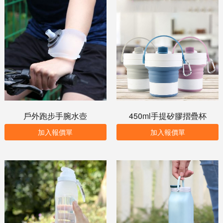
戶外跑步手腕水壺
450ml手提矽膠摺疊杯
加入報價單
加入報價單