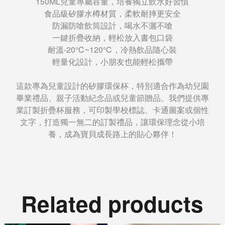
150ML兒童專屬容量，培養獨立飲水好習慣
食品級矽膠水樽材質，柔軟耐摔更安全
防漏防嗆飲筒設計，喝水不灑不嗆
一鍵折疊收納，輕松放入書包口袋
耐溫-20℃~120℃，冷熱飲品隨心裝
輕量化設計，小朋友也能輕松攜帶
這款專為兒童設計的矽膠環保杯，特別適合作為幼兒園
畢業禮品、親子活動紀念品或兒童節贈品。我們提供專
業訂製折疊杯服務，可印製學校標誌、卡通圖案或個性
文字，打造獨一無二的訂製禮品，讓環保理念從小培
養，成為寶貝成長路上的貼心夥伴！
Related products