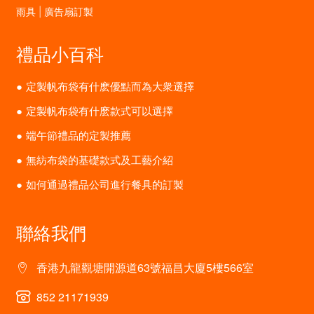
雨具 | 廣告扇訂製
禮品小百科
定製帆布袋有什麽優點而為大衆選擇
定製帆布袋有什麽款式可以選擇
端午節禮品的定製推薦
無紡布袋的基礎款式及工藝介紹
如何通過禮品公司進行餐具的訂製
聯絡我們
香港九龍觀塘開源道63號福昌大廈5樓566室
852 21171939