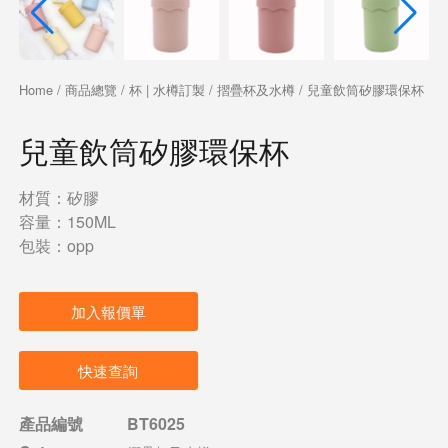
Home
/
商品總覽
/
杯 | 水樽訂製
/
摺疊杯及水樽
/ 兒童飲筒矽膠環保杯
兒童飲筒矽膠環保杯
材質：矽膠
容量：150ML
包裝：opp
加入報價單
快速查詢
產品編號
BT6025