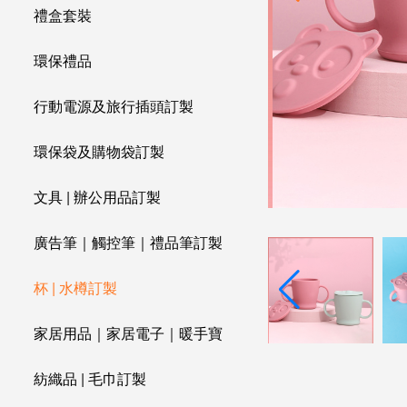
禮盒套裝
環保禮品
行動電源及旅行插頭訂製
環保袋及購物袋訂製
文具 | 辦公用品訂製
廣告筆｜觸控筆｜禮品筆訂製
杯 | 水樽訂製
家居用品｜家居電子｜暖手寶
紡織品 | 毛巾訂製