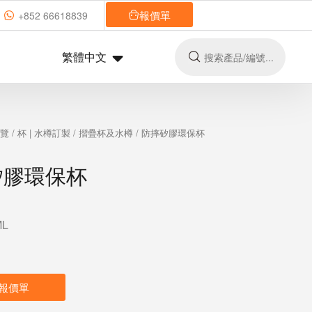
報價單
+852 66618839
繁體中文
總覽
/
杯 | 水樽訂製
/
摺疊杯及水樽
/ 防摔矽膠環保杯
矽膠環保杯
L
報價單