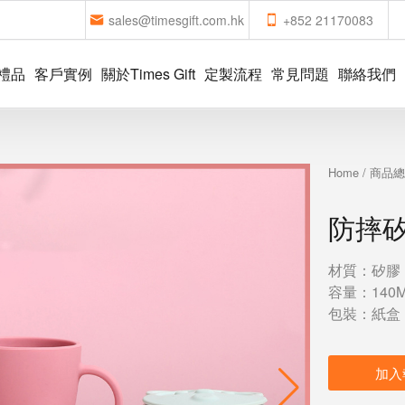
sales@timesgift.com.hk
+852 21170083
禮品
客戶實例
關於Times Gift
定製流程
常見問題
聯絡我們
Home
/
商品
防摔
材質：矽膠
容量：140M
包裝：紙盒
加入