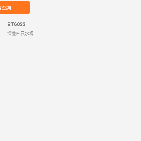
速查詢
BT6023
摺疊杯及水樽