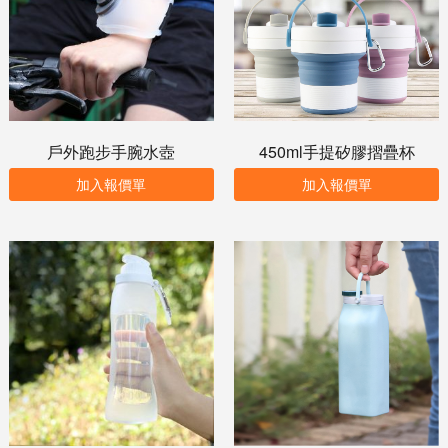
戶外跑步手腕水壺
450ml手提矽膠摺疊杯
加入報價單
加入報價單