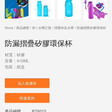
Home
/
商品總覽
/
杯 | 水樽訂製
/
摺疊杯及水樽
/ 防漏摺疊矽膠環保杯
防漏摺疊矽膠環保杯
材質：矽膠
容量：415ML
包裝：紙盒
加入報價單
快速查詢
產品編號
BT6015