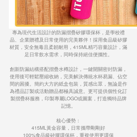
專為現代生活設計的防漏摺疊矽膠環保杯，是學校禮
品、企業贈禮及日常使用的完美夥伴！採用食品級矽膠
材質，安全無毒且柔韌耐用，415ML精巧容量設計，滿
足日常飲水需求，同時保持絕佳便攜性。
創新防漏結構搭配摺疊水樽設計，一鍵開關密封防漏，
使用後可輕鬆壓縮收納，完美解決傳統水杯易漏、佔空
間的困擾。簡約大方的紙盒包裝，質感出眾，無論是作
為禮品訂製或活動贈品都極具誠意。更可提供個性化訂
製摺疊杯服務，印製專屬LOGO或圖案，打造獨特品牌
記憶。
核心優勢：
415ML黃金容量，日常攜帶剛剛好
100%食品級矽膠環保杯，重複使用更環保