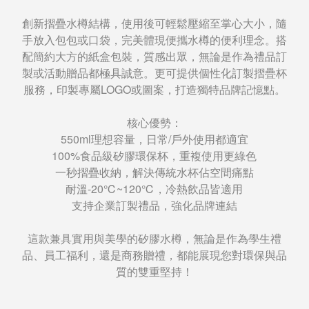
創新摺疊水樽結構，使用後可輕鬆壓縮至掌心大小，隨
手放入包包或口袋，完美體現便攜水樽的便利理念。搭
配簡約大方的紙盒包裝，質感出眾，無論是作為禮品訂
製或活動贈品都極具誠意。更可提供個性化訂製摺疊杯
服務，印製專屬LOGO或圖案，打造獨特品牌記憶點。
核心優勢：
550ml理想容量，日常/戶外使用都適宜
100%食品級矽膠環保杯，重複使用更綠色
一秒摺疊收納，解決傳統水杯佔空間痛點
耐溫-20℃~120℃，冷熱飲品皆適用
支持企業訂製禮品，強化品牌連結
這款兼具實用與美學的矽膠水樽，無論是作為學生禮
品、員工福利，還是商務贈禮，都能展現您對環保與品
質的雙重堅持！