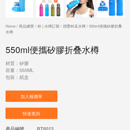
Home
/
商品總覽
/
杯 | 水樽訂製
/
摺疊杯及水樽
/ 550ml便攜矽膠折叠
水樽
550ml便攜矽膠折叠水樽
材質：矽膠
容量：550ML
包裝：紙盒
加入報價單
快速查詢
產品編號
BT6013