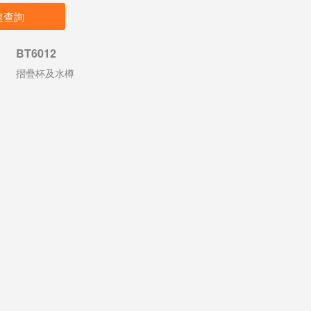
速查詢
BT6012
摺疊杯及水樽