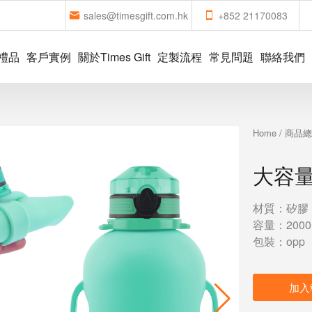
sales@timesgift.com.hk
+852 21170083
禮品
客戶實例
關於Times Gift
定製流程
常見問題
聯絡我們
Home
/
商品
大容
材質：矽膠
容量：2000
包裝：opp
加入