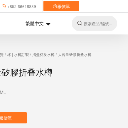
報價單
+852 66618839
繁體中文
總覽
/
杯 | 水樽訂製
/
摺疊杯及水樽
/ 大容量矽膠折叠水樽
量矽膠折叠水樽
ML
報價單