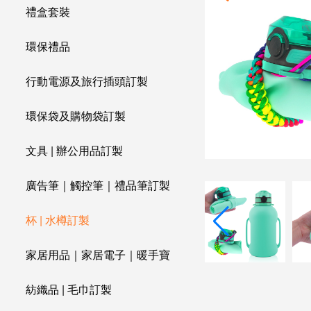
禮盒套裝
環保禮品
行動電源及旅行插頭訂製
環保袋及購物袋訂製
文具 | 辦公用品訂製
廣告筆｜觸控筆｜禮品筆訂製
杯 | 水樽訂製
家居用品｜家居電子｜暖手寶
紡織品 | 毛巾訂製